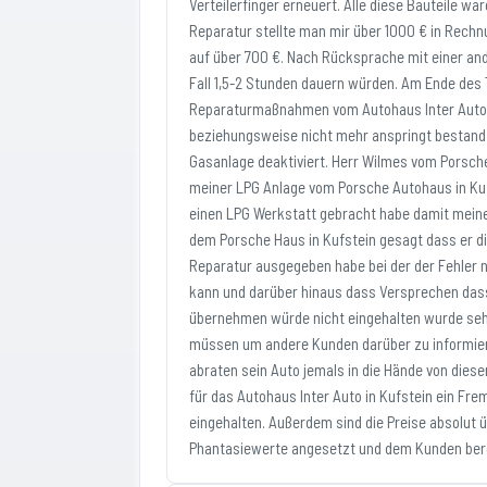
Verteilerfinger erneuert. Alle diese Bauteile wa
Reparatur stellte man mir über 1000 € in Rechn
auf über 700 €. Nach Rücksprache mit einer an
Fall 1,5-2 Stunden dauern würden. Am Ende des
Reparaturmaßnahmen vom Autohaus Inter Auto K
beziehungsweise nicht mehr anspringt bestand
Gasanlage deaktiviert. Herr Wilmes vom Porsche
meiner LPG Anlage vom Porsche Autohaus in K
einen LPG Werkstatt gebracht habe damit meine
dem Porsche Haus in Kufstein gesagt dass er d
Reparatur ausgegeben habe bei der der Fehler 
kann und darüber hinaus dass Versprechen dass
übernehmen würde nicht eingehalten wurde seh
müssen um andere Kunden darüber zu informier
abraten sein Auto jemals in die Hände von dies
für das Autohaus Inter Auto in Kufstein ein F
eingehalten. Außerdem sind die Preise absolu
Phantasiewerte angesetzt und dem Kunden bere