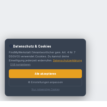
🍪
Datenschutz & Cookies
FindMyWerkstatt (Verantwortlicher gem. Art. 4 Nr. 7
DSGVO) verwendet Cookies. Du kannst deine
Einwilligung jederzeit widerrufen.
Datenschutzerklärung
·
DSB kontaktieren
Alle akzeptieren
⚙️ Einstellungen anpassen
Nur notwendige Cookies