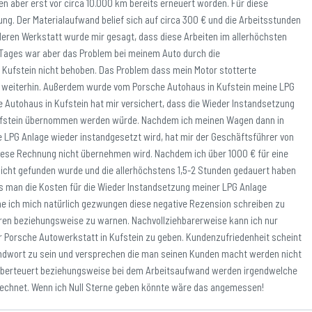
ren aber erst vor circa 10.000 km bereits erneuert worden. Für diese
ung. Der Materialaufwand belief sich auf circa 300 € und die Arbeitsstunden
deren Werkstatt wurde mir gesagt, dass diese Arbeiten im allerhöchsten
 Tages war aber das Problem bei meinem Auto durch die
ufstein nicht behoben. Das Problem dass mein Motor stotterte
 weiterhin. Außerdem wurde vom Porsche Autohaus in Kufstein meine LPG
 Autohaus in Kufstein hat mir versichert, dass die Wieder Instandsetzung
ufstein übernommen werden würde. Nachdem ich meinen Wagen dann in
 LPG Anlage wieder instandgesetzt wird, hat mir der Geschäftsführer von
iese Rechnung nicht übernehmen wird. Nachdem ich über 1000 € für eine
nicht gefunden wurde und die allerhöchstens 1,5-2 Stunden gedauert haben
 man die Kosten für die Wieder Instandsetzung meiner LPG Anlage
e ich mich natürlich gezwungen diese negative Rezension schreiben zu
en beziehungsweise zu warnen. Nachvollziehbarerweise kann ich nur
er Porsche Autowerkstatt in Kufstein zu geben. Kundenzufriedenheit scheint
remdwort zu sein und versprechen die man seinen Kunden macht werden nicht
t überteuert beziehungsweise bei dem Arbeitsaufwand werden irgendwelche
chnet. Wenn ich Null Sterne geben könnte wäre das angemessen!