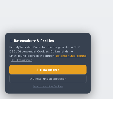
🍪
Datenschutz & Cookies
FindMyWerkstatt (Verantwortlicher gem. Art. 4 Nr. 7
DSGVO) verwendet Cookies. Du kannst deine
Einwilligung jederzeit widerrufen.
Datenschutzerklärung
·
DSB kontaktieren
Alle akzeptieren
⚙️ Einstellungen anpassen
Nur notwendige Cookies