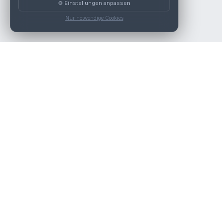
⚙️ Einstellungen anpassen
Nur notwendige Cookies
Die beste KFZ-Werkstatt in Österreich finden.
Navigation
Werkstätten
Über uns
Kontakt
Werkstattpartner werden
Werkstatt Login