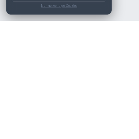
Nur notwendige Cookies
Die beste KFZ-Werkstatt in Österreich finden.
Navigation
Werkstätten
Über uns
Kontakt
Werkstattpartner werden
Werkstatt Login
Rechtliches