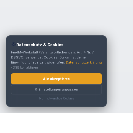
🍪
Datenschutz & Cookies
FindMyWerkstatt (Verantwortlicher gem. Art. 4 Nr. 7
DSGVO) verwendet Cookies. Du kannst deine
Einwilligung jederzeit widerrufen.
Datenschutzerklärung
·
DSB kontaktieren
Alle akzeptieren
⚙️ Einstellungen anpassen
Nur notwendige Cookies