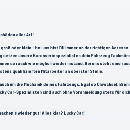
chäden aller Art!
roß oder klein - bei uns bist DU immer an der richtigen Adresse.
ng setzen unsere Karosseriespezialisten dein Fahrzeug fachmän
linien so rasch wie möglich wieder instand. Bei uns steht eine ras
tens qualifizierten Mitarbeiter an oberster Stelle.
auch um die Mechanik deines Fahrzeugs. Egal ob Ölwechsel, Bre
ucky Car-Spezialisten sind auch ohne Voranmeldung stets für dic
achen's wieder gut! Alles klar? Lucky Car!