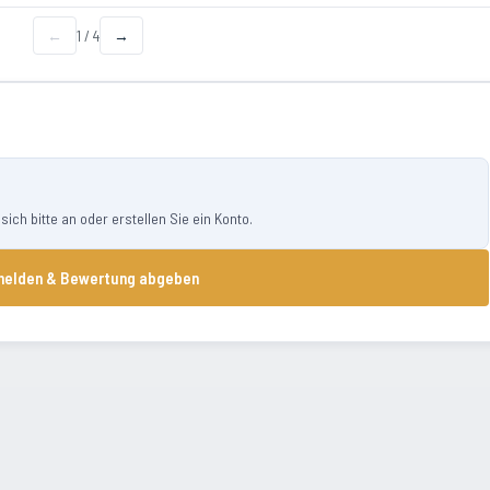
←
1
/
4
→
ch bitte an oder erstellen Sie ein Konto.
elden & Bewertung abgeben