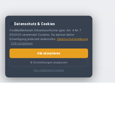
🍪
Datenschutz & Cookies
FindMyWerkstatt (Verantwortlicher gem. Art. 4 Nr. 7
DSGVO) verwendet Cookies. Du kannst deine
Einwilligung jederzeit widerrufen.
Datenschutzerklärung
·
DSB kontaktieren
Alle akzeptieren
⚙️ Einstellungen anpassen
Nur notwendige Cookies