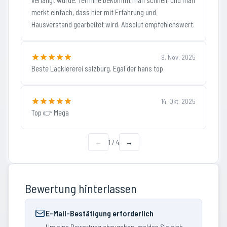
verlangt wurde. Termine bekommt man schnell, und man
merkt einfach, dass hier mit Erfahrung und
Hausverstand gearbeitet wird. Absolut empfehlenswert.
9. Nov. 2025
Beste Lackiererei salzburg. Egal der hans top
14. Okt. 2025
Top 👉 Mega
←
1
/
4
→
Bewertung hinterlassen
E-Mail-Bestätigung erforderlich
Um eine Bewertung abzugeben, melden Sie sich