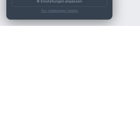
⚙️ Einstellungen anpassen
Nur notwendige Cookies
Die beste KFZ-Werkstatt in Österreich finden.
Navigation
Werkstätten
Über uns
Kontakt
Werkstattpartner werden
Werkstatt Login