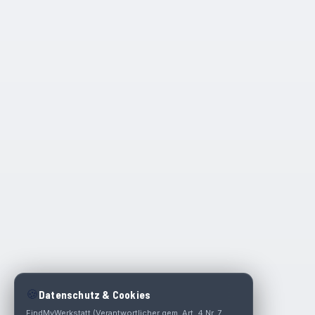
🍪
Datenschutz & Cookies
FindMyWerkstatt (Verantwortlicher gem. Art. 4 Nr. 7