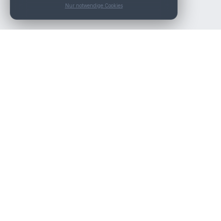
Nur notwendige Cookies
Die beste KFZ-Werkstatt in Österreich finden.
Navigation
Werkstätten
Über uns
Kontakt
Werkstattpartner werden
Werkstatt Login
Rechtliches