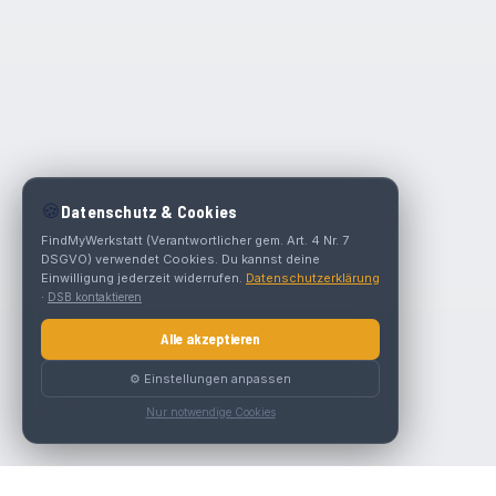
🍪
Datenschutz & Cookies
FindMyWerkstatt (Verantwortlicher gem. Art. 4 Nr. 7
DSGVO) verwendet Cookies. Du kannst deine
Einwilligung jederzeit widerrufen.
Datenschutzerklärung
·
DSB kontaktieren
Alle akzeptieren
⚙️ Einstellungen anpassen
Nur notwendige Cookies