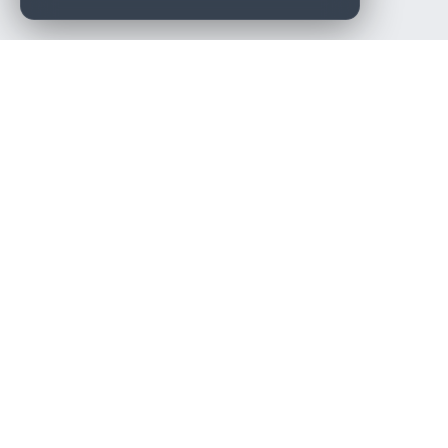
Die beste KFZ-Werkstatt in Österreich finden.
Navigation
Werkstätten
Über uns
Kontakt
Werkstattpartner werden
Werkstatt Login
Rechtliches