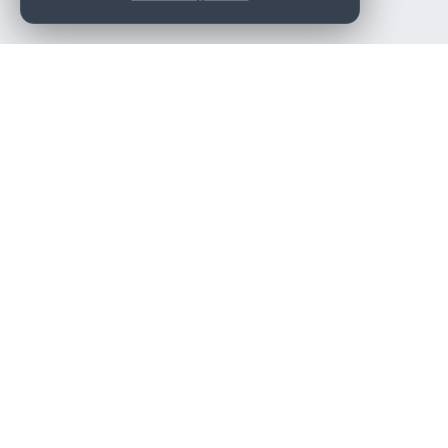
Die beste KFZ-Werkstatt in Österreich finden.
Navigation
Werkstätten
Über uns
Kontakt
Werkstattpartner werden
Werkstatt Login
Rechtliches