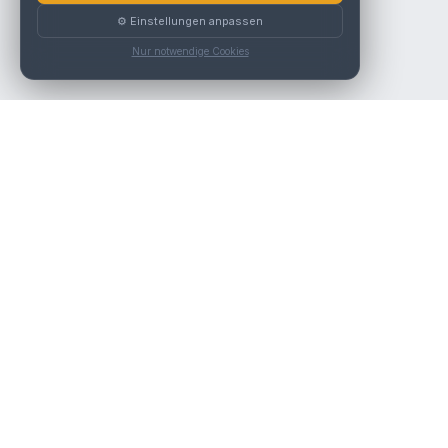
⚙️ Einstellungen anpassen
Nur notwendige Cookies
Die beste KFZ-Werkstatt in Österreich finden.
Navigation
Werkstätten
Über uns
Kontakt
Werkstattpartner werden
Werkstatt Login