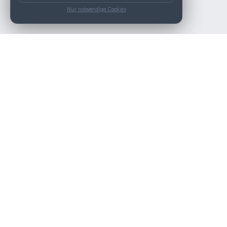
Nur notwendige Cookies
Die beste KFZ-Werkstatt in Österreich finden.
Navigation
Werkstätten
Über uns
Kontakt
Werkstattpartner werden
Werkstatt Login
Rechtliches