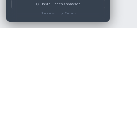
⚙️ Einstellungen anpassen
Nur notwendige Cookies
Die beste KFZ-Werkstatt in Österreich finden.
Navigation
Werkstätten
Über uns
Kontakt
Werkstattpartner werden
Werkstatt Login