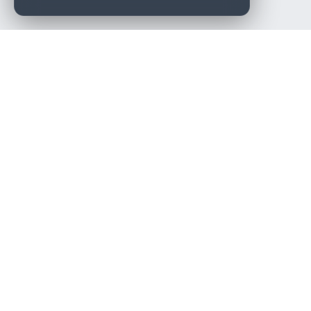
Die beste KFZ-Werkstatt in Österreich finden.
Navigation
Werkstätten
Über uns
Kontakt
Werkstattpartner werden
Werkstatt Login
Rechtliches