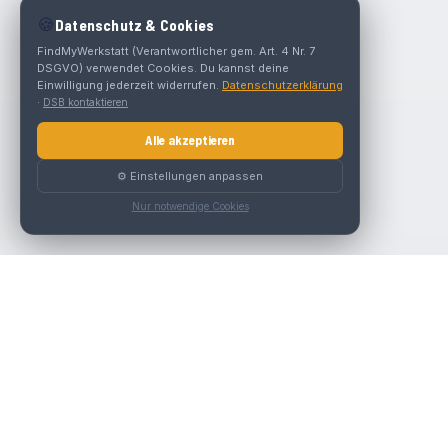
🍪
Datenschutz & Cookies
FindMyWerkstatt (Verantwortlicher gem. Art. 4 Nr. 7
DSGVO) verwendet Cookies. Du kannst deine
Einwilligung jederzeit widerrufen.
Datenschutzerklärung
·
DSB kontaktieren
Alle akzeptieren
⚙️ Einstellungen anpassen
Nur notwendige Cookies