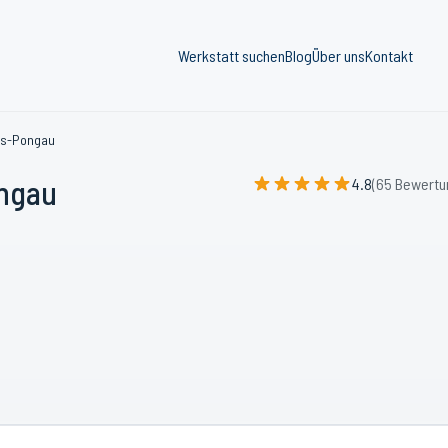
Werkstatt suchen
Blog
Über uns
Kontakt
ns-Pongau
ongau
4.8
(65 Bewertu