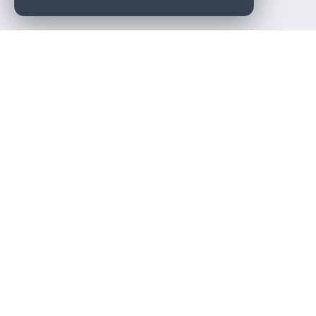
Die beste KFZ-Werkstatt in Österreich finden.
Navigation
Werkstätten
Über uns
Kontakt
Werkstattpartner werden
Werkstatt Login
Rechtliches