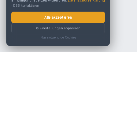
Einwilligung jederzeit widerrufen.
Datenschutzerklärung
·
DSB kontaktieren
Alle akzeptieren
⚙️ Einstellungen anpassen
Nur notwendige Cookies
Die beste KFZ-Werkstatt in Österreich finden.
Navigation
Werkstätten
Über uns