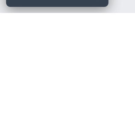
Die beste KFZ-Werkstatt in Österreich finden.
Navigation
Werkstätten
Über uns
Kontakt
Werkstattpartner werden
Werkstatt Login
Rechtliches