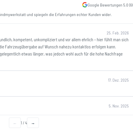
Google Bewertungen
5.0
(
6
ndmywerkstatt und spiegeln die Erfahrungen echter Kunden wider.
25. Feb. 2026
ndlich, kompetent, unkompliziert und vor allem ehrlich – hier fühlt man sich
 die Fahrzeugübergabe auf Wunsch nahezu kontaktlos erfolgen kann.
 gelegentlich etwas länger, was jedoch wohl auch für die hohe Nachfrage
17. Dez. 2025
5. Nov. 2025
←
1
/
4
→