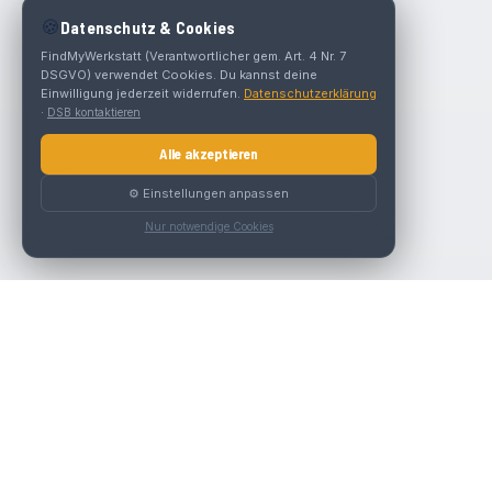
🍪
Datenschutz & Cookies
FindMyWerkstatt (Verantwortlicher gem. Art. 4 Nr. 7
DSGVO) verwendet Cookies. Du kannst deine
Einwilligung jederzeit widerrufen.
Datenschutzerklärung
·
DSB kontaktieren
Alle akzeptieren
⚙️ Einstellungen anpassen
Nur notwendige Cookies