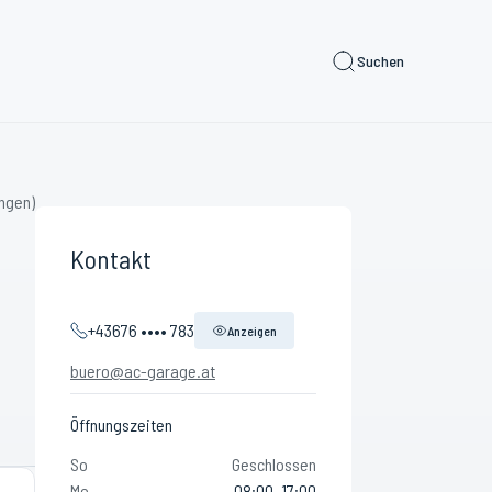
Suchen
ngen)
Kontakt
+43676 •••• 783
Anzeigen
buero@ac-garage.at
Öffnungszeiten
So
Geschlossen
Mo
08:00–17:00