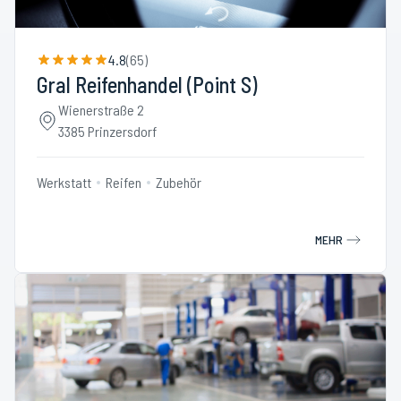
4.8
(
65
)
Gral Reifenhandel (Point S)
Wienerstraße 2
3385 Prinzersdorf
Werkstatt
Reifen
Zubehör
MEHR