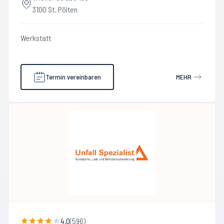
3100 St. Pölten
Werkstatt
Termin vereinbaren
MEHR
4.0
(
596
)