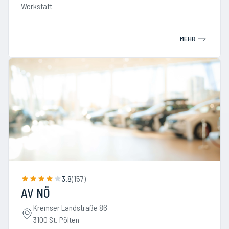
Werkstatt
MEHR
3.8
(
157
)
AV NÖ
Kremser Landstraße 86
3100 St. Pölten