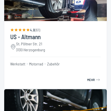
4.8
(
61
)
US - Altmann
St. Pöltner Str. 21
3130 Herzogenburg
Werkstatt
Motorrad
Zubehör
MEHR