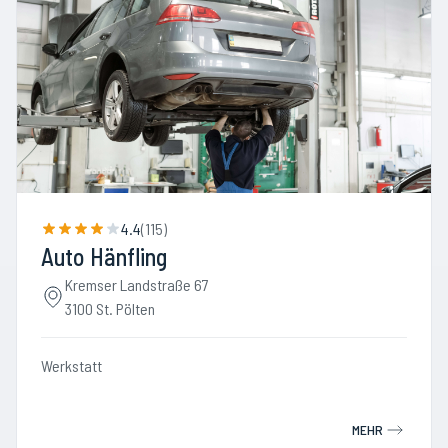
4.4
(
115
)
Auto Hänfling
Kremser Landstraße 67
3100 St. Pölten
Werkstatt
MEHR