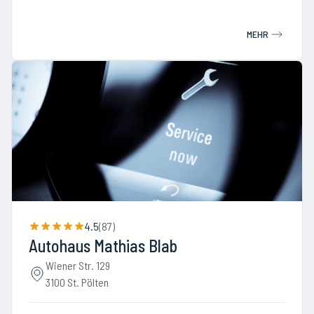
MEHR
4.5
(
87
)
Autohaus Mathias Blab
Wiener Str. 129
3100 St. Pölten