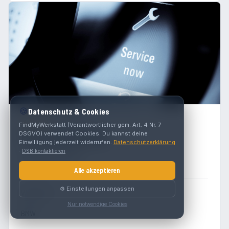
🍪
Datenschutz & Cookies
4.4
(
461
)
FindMyWerkstatt (Verantwortlicher gem. Art. 4 Nr. 7
Peter Göndle BMW
DSGVO) verwendet Cookies. Du kannst deine
Einwilligung jederzeit widerrufen.
Datenschutzerklärung
Wiener Str. 215
·
DSB kontaktieren
3100 St. Pölten
Alle akzeptieren
⚙️ Einstellungen anpassen
Werkstatt
Nur notwendige Cookies
BMW