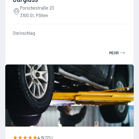
Porschestraße 23
3100 St. Pölten
Steinschlag
MEHR
4.5
(
175
)