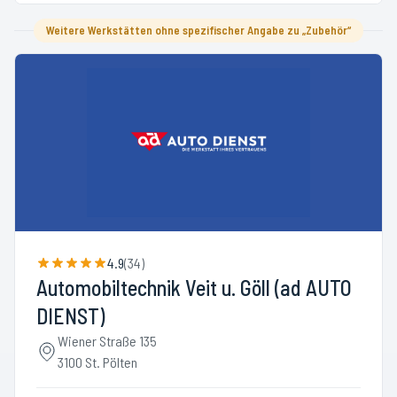
Weitere Werkstätten ohne spezifischer Angabe zu „Zubehör“
4.9
(
34
)
Automobiltechnik Veit u. Göll (ad AUTO
DIENST)
Wiener Straße 135
3100 St. Pölten