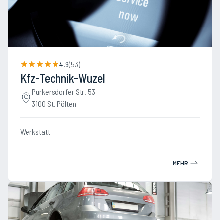
4.9
(
53
)
Kfz-Technik-Wuzel
Purkersdorfer Str. 53
3100 St. Pölten
Werkstatt
MEHR