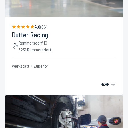
4.8
(
86
)
Dutter Racing
Rammersdorf 10
3231 Rammersdorf
Werkstatt
Zubehör
MEHR