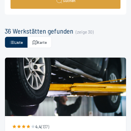
Suchen
36
Werkstätten
gefunden
(zeige
30
)
Liste
Karte
4.4
(
137
)