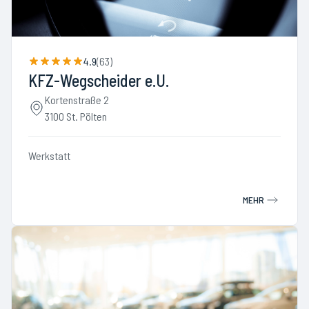
4.9
(
63
)
KFZ-Wegscheider e.U.
Kortenstraße 2
3100 St. Pölten
Werkstatt
MEHR