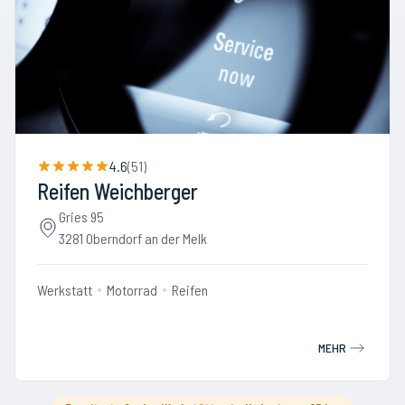
4.6
(
51
)
Reifen Weichberger
Gries 95
3281 Oberndorf an der Melk
Werkstatt
Motorrad
Reifen
MEHR