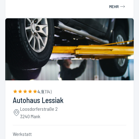
MEHR
4.9
(
114
)
Autohaus Lessiak
Loosdorferstraße 2
3240 Mank
Werkstatt