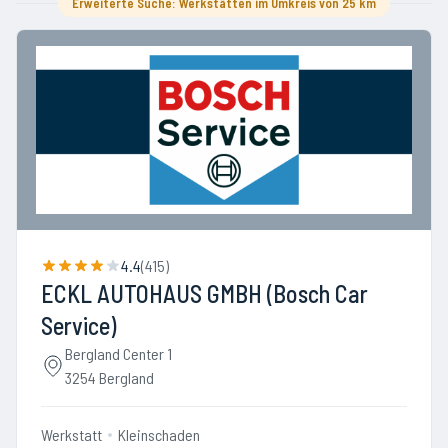
Erweiterte Suche: Werkstätten im Umkreis von 25 km
4.4
(
415
)
ECKL AUTOHAUS GMBH (Bosch Car
Service)
Bergland Center 1
3254 Bergland
Werkstatt
Kleinschaden