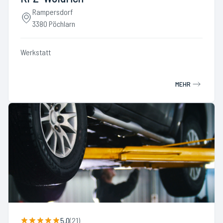
Rampersdorf
3380 Pöchlarn
Werkstatt
MEHR
5.0
(
21
)