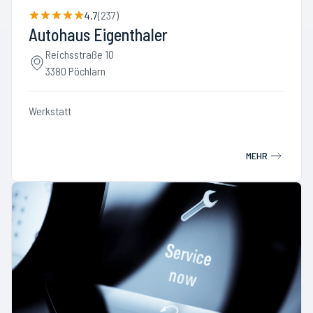
4.7
(
237
)
Autohaus Eigenthaler
Reichsstraße 10
3380 Pöchlarn
Werkstatt
MEHR