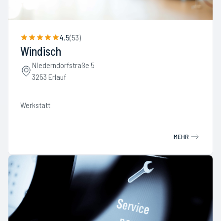
4.5
(
53
)
Windisch
Niederndorfstraße 5
3253 Erlauf
Werkstatt
MEHR