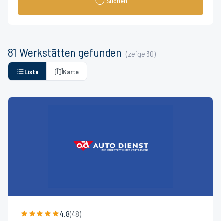
Suchen
81
Werkstätten
gefunden
(zeige
30
)
Liste
Karte
4.8
(
48
)