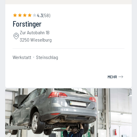
4.3
(
58
)
Forstinger
Zur Autobahn 1B
3250 Wieselburg
Werkstatt
Steinschlag
MEHR