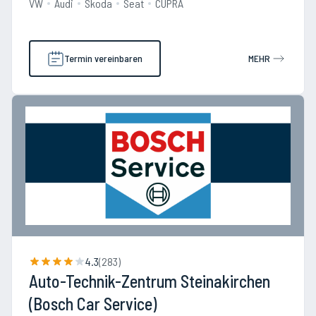
VW
Audi
Skoda
Seat
CUPRA
Termin vereinbaren
MEHR
4.3
(
283
)
Auto-Technik-Zentrum Steinakirchen
(Bosch Car Service)