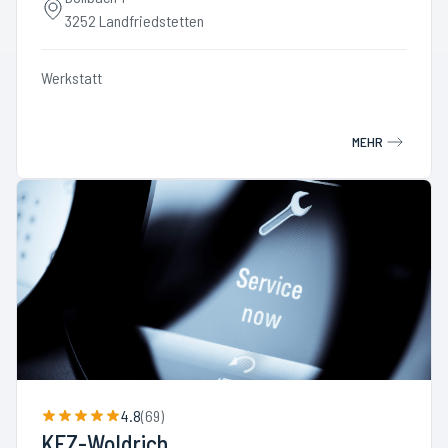
3252 Landfriedstetten
Werkstatt
MEHR
4.8
(
69
)
KFZ-Woldrich