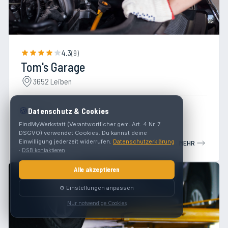
4.3
(
9
)
Tom's Garage
3652 Leiben
🍪
Werkstatt
Datenschutz & Cookies
FindMyWerkstatt (Verantwortlicher gem. Art. 4 Nr. 7
DSGVO) verwendet Cookies. Du kannst deine
Einwilligung jederzeit widerrufen.
Datenschutzerklärung
MEHR
·
DSB kontaktieren
Alle akzeptieren
⚙️ Einstellungen anpassen
Nur notwendige Cookies