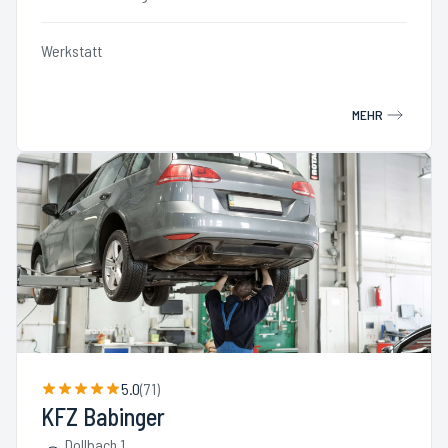
Werkstatt
MEHR
5.0
(
71
)
KFZ Babinger
Dollbach 1