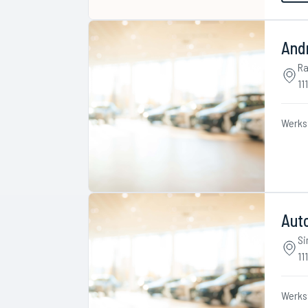
And
Ra
11
Werks
Aut
Si
11
Werks