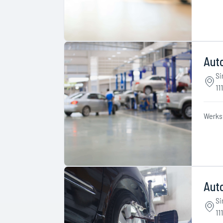
Aut
Si
11
Werks
Auto
Si
11