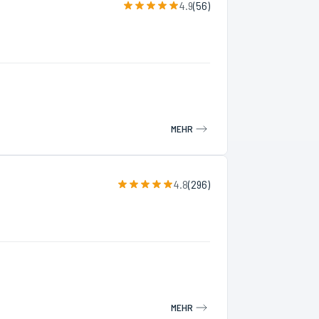
4.9
(
56
)
MEHR
4.8
(
296
)
MEHR