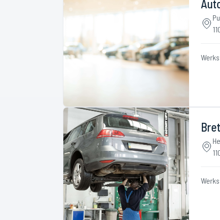
Aut
Pu
11
Werks
Bret
He
11
Werks