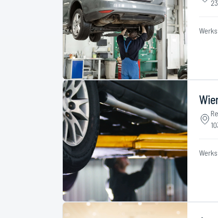
23
Werks
Wie
Re
10
Werks