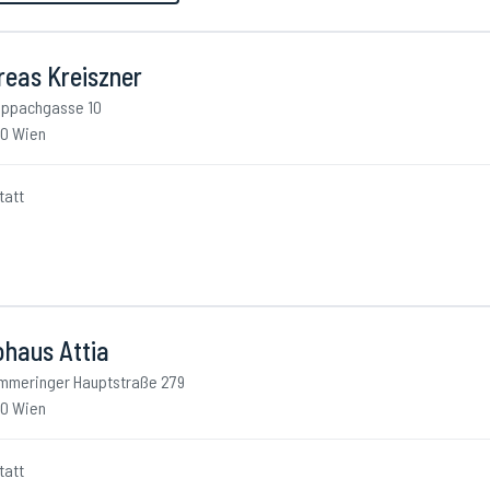
reas Kreiszner
ppachgasse 10
10 Wien
tatt
ohaus Attia
mmeringer Hauptstraße 279
10 Wien
tatt