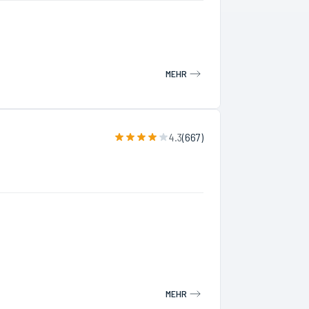
MEHR
4.3
(
667
)
MEHR