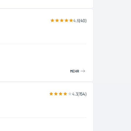
4.6
(
40
)
MEHR
4.3
(
154
)