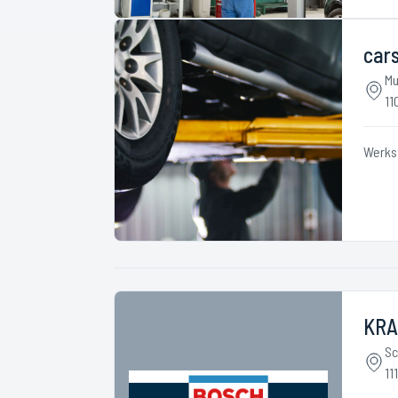
car
Mu
11
Werks
KRA
Sc
11