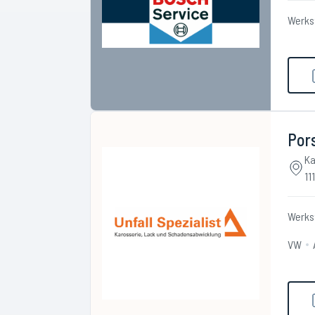
Werks
Pors
Ka
11
Werks
VW