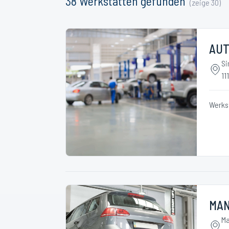
38
Werkstätten
gefunden
(zeige
30
)
AU
Si
11
Werks
MAN
Ma