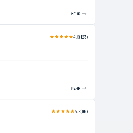
MEHR
4.6
(
123
)
MEHR
4.8
(
96
)