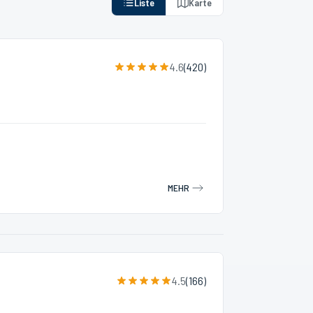
Liste
Karte
4.6
(
420
)
MEHR
4.5
(
166
)