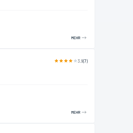
MEHR
3.9
(
7
)
MEHR