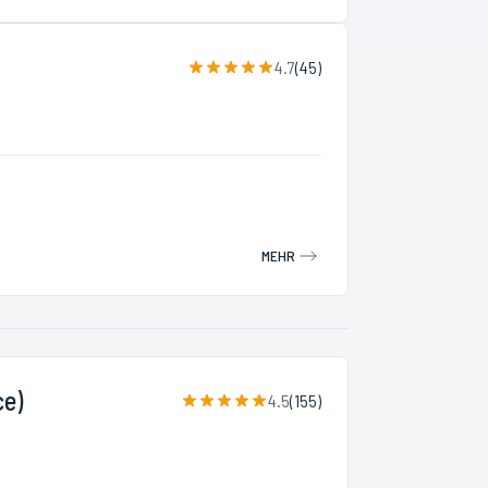
4.7
(
45
)
MEHR
e)
4.5
(
155
)