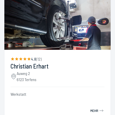
4.8
(
12
)
Christian Erhart
Auweg 2
6123 Terfens
Werkstatt
MEHR