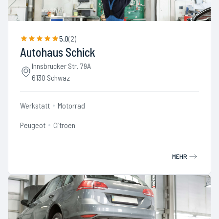
5.0
(
2
)
Autohaus Schick
Innsbrucker Str. 79A
6130 Schwaz
Werkstatt
Motorrad
Peugeot
Citroen
MEHR