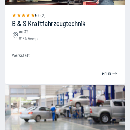
5.0
(
2
)
B & S Kraftfahrzeugtechnik
Au 32
6134 Vomp
Werkstatt
MEHR