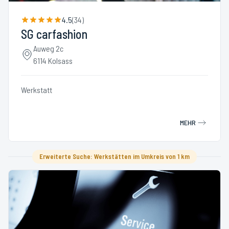
4.5
(
34
)
SG carfashion
Auweg 2c
6114 Kolsass
Werkstatt
MEHR
Erweiterte Suche: Werkstätten im Umkreis von 1 km