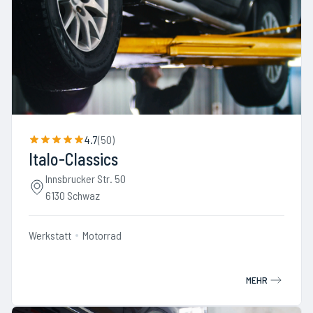
4.7
(
50
)
Italo-Classics
Innsbrucker Str. 50
6130 Schwaz
Werkstatt
Motorrad
MEHR