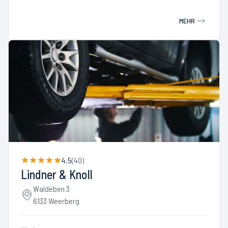
MEHR
4.5
(
40
)
Lindner & Knoll
Waldeben 3
6133 Weerberg