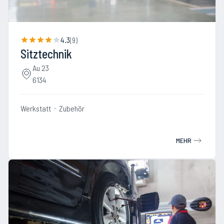
4.3
(
9
)
Sitztechnik
Au 23
6134
Werkstatt
Zubehör
MEHR