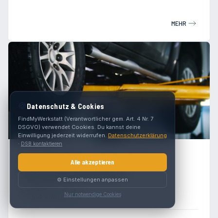
MEHR
🍪
Datenschutz & Cookies
FindMyWerkstatt (Verantwortlicher gem. Art. 4 Nr. 7
DSGVO) verwendet Cookies. Du kannst deine
Einwilligung jederzeit widerrufen.
Datenschutzerklärung
·
DSB kontaktieren
4.0
(
10
)
Alle akzeptieren
Oberschmied Werkstatt
⚙️ Einstellungen anpassen
Milser Str. 38
6060 Hall in Tirol
Nur notwendige Cookies