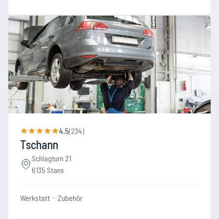
4.5
(
234
)
Tschann
Schlagturn 21
6135 Stans
Werkstatt
Zubehör