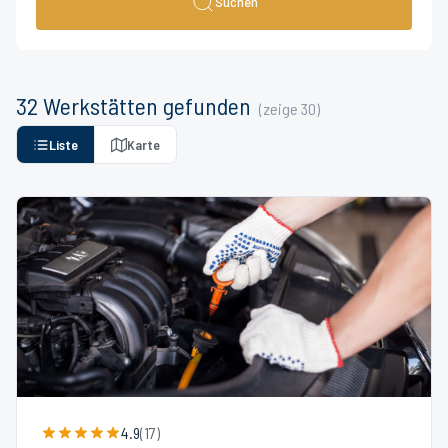
Suchen
32
Werkstätten
gefunden
(zeige
30
)
Liste
Karte
4.9
(
17
)