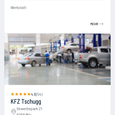
Werkstatt
MEHR
4.6
(
54
)
KFZ Tschugg
Gewerbepark 21
6068 Mils