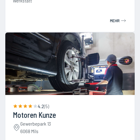
Werkstatt
MEHR
4.2
(
5
)
Motoren Kunze
Gewerbepark 13
6068 Mils