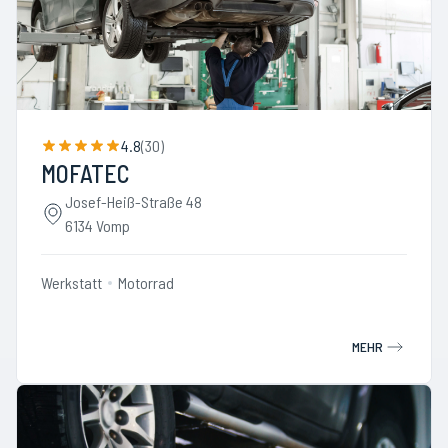
4.8
(
30
)
MOFATEC
Josef-Heiß-Straße 48
6134 Vomp
Werkstatt
Motorrad
MEHR