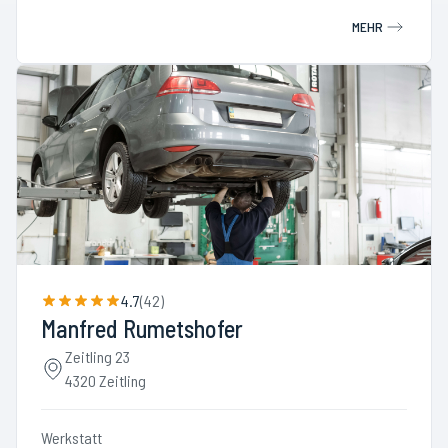
MEHR
4.7
(
42
)
Manfred Rumetshofer
Zeitling 23
4320 Zeitling
Werkstatt