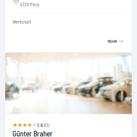
4320 Perg
Werkstatt
MEHR
3.9
(
93
)
Günter Braher