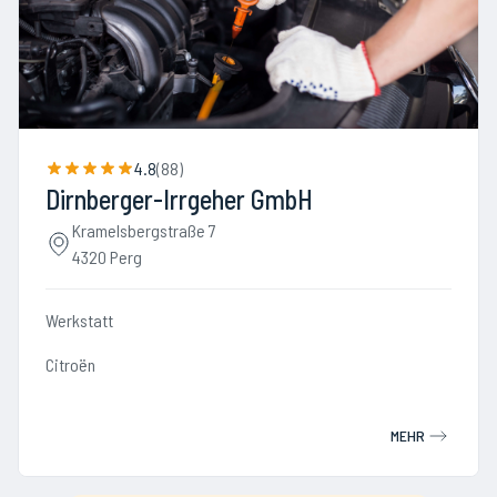
4.8
(
88
)
Dirnberger-Irrgeher GmbH
Kramelsbergstraße 7
4320 Perg
Werkstatt
Citroën
MEHR