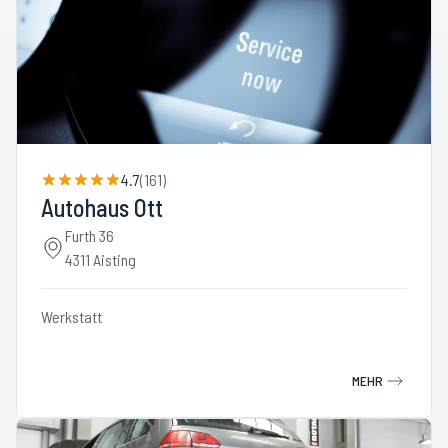
4.7
(
161
)
Autohaus Ott
Furth 36
4311 Aisting
Werkstatt
MEHR