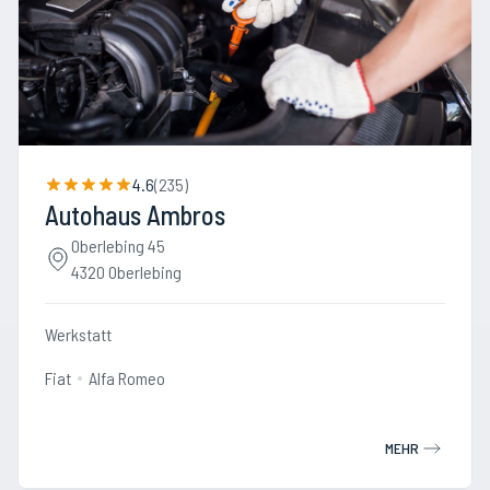
4.6
(
235
)
Autohaus Ambros
Oberlebing 45
4320 Oberlebing
Werkstatt
Fiat
Alfa Romeo
MEHR