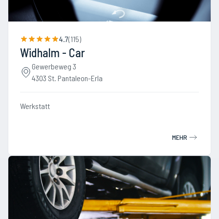
4.7
(
115
)
Widhalm - Car
Gewerbeweg 3
4303 St. Pantaleon-Erla
Werkstatt
MEHR