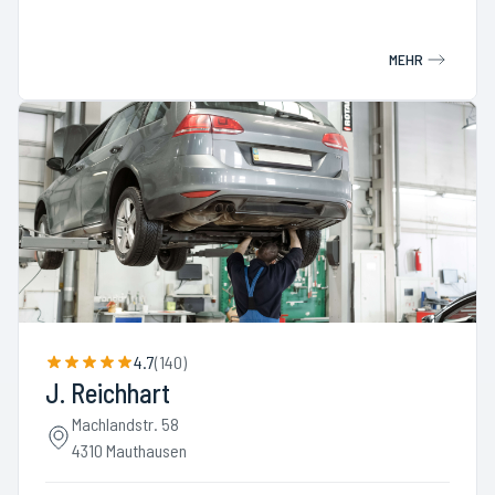
MEHR
4.7
(
140
)
J. Reichhart
Machlandstr. 58
4310 Mauthausen