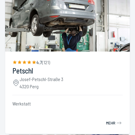
4.7
(
121
)
Petschl
Josef-Petschl-Straße 3
4320 Perg
Werkstatt
MEHR