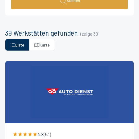
Suchen
39
Werkstätten
gefunden
(zeige
30
)
Liste
Karte
4.8
(
53
)