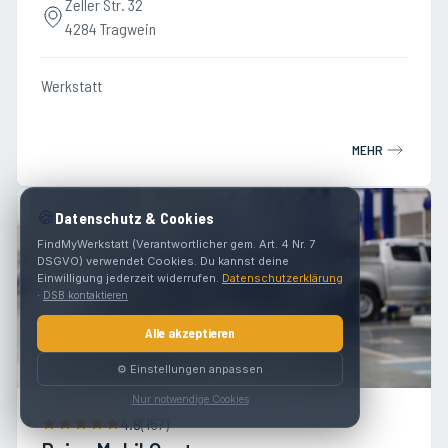
Zeller Str. 32
4284 Tragwein
Werkstatt
MEHR
🍪
Datenschutz & Cookies
FindMyWerkstatt (Verantwortlicher gem. Art. 4 Nr. 7
DSGVO) verwendet Cookies. Du kannst deine
Einwilligung jederzeit widerrufen.
Datenschutzerklärung
·
DSB kontaktieren
Alle akzeptieren
⚙️ Einstellungen anpassen
Nur notwendige Cookies
4.8
(
157
)