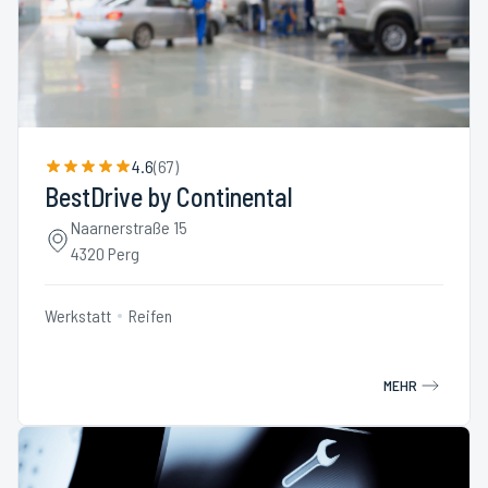
4.6
(
67
)
BestDrive by Continental
Naarnerstraße 15
4320 Perg
Werkstatt
Reifen
MEHR