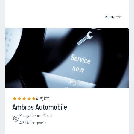
MEHR
4.6
(
177
)
Ambros Automobile
Pregartener Str. 4
4284 Tragwein