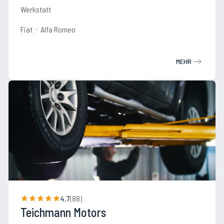
Werkstatt
Fiat
Alfa Romeo
MEHR
4.7
(
88
)
Teichmann Motors