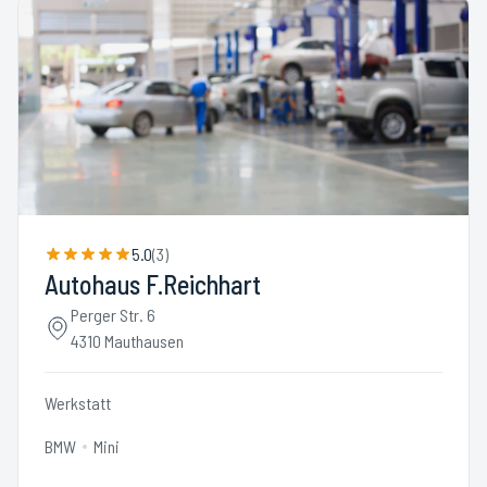
5.0
(
3
)
Autohaus F.Reichhart
Perger Str. 6
4310 Mauthausen
Werkstatt
BMW
Mini