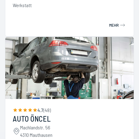
Werkstatt
MEHR
4.7
(
48
)
AUTO ÖNCEL
Machlandstr. 56
4310 Mauthausen