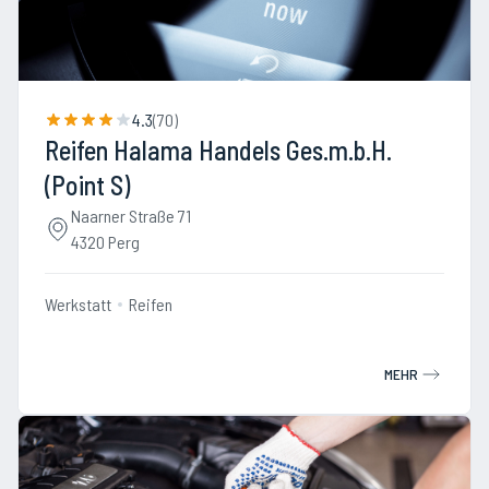
4.3
(
70
)
Reifen Halama Handels Ges.m.b.H.
(Point S)
Naarner Straße 71
4320 Perg
Werkstatt
Reifen
MEHR