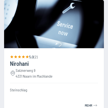
5.0
(
2
)
Nirohani
Salznerweg 9
4331 Naarn im Machlande
Steinschlag
MEHR