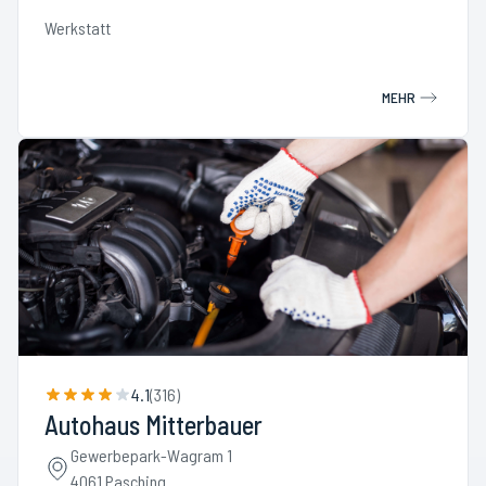
Werkstatt
MEHR
4.1
(
316
)
Autohaus Mitterbauer
Gewerbepark-Wagram 1
4061 Pasching