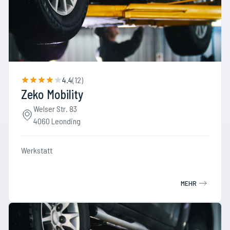
4.4
(
12
)
Zeko Mobility
Welser Str. 83
4060 Leonding
Werkstatt
MEHR