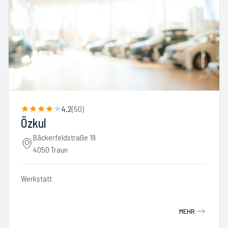
4.2
(
50
)
Özkul
Bäckerfeldstraße 19
4050 Traun
Werkstatt
MEHR