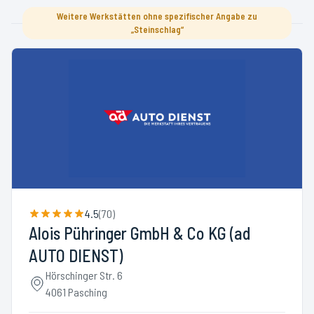
Weitere Werkstätten ohne spezifischer Angabe zu
„Steinschlag“
4.5
(
70
)
Alois Pühringer GmbH & Co KG (ad
AUTO DIENST)
Hörschinger Str. 6
4061 Pasching