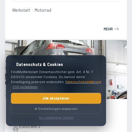
Werkstatt
Motorrad
MEHR
🍪
Datenschutz & Cookies
FindMyWerkstatt (Verantwortlicher gem. Art. 4 Nr. 7
DSGVO) verwendet Cookies. Du kannst deine
Einwilligung jederzeit widerrufen.
Datenschutzerklärung
·
DSB kontaktieren
Alle akzeptieren
⚙️ Einstellungen anpassen
4.8
(
214
)
Marxrieser
Nur notwendige Cookies
Edtstraße 2