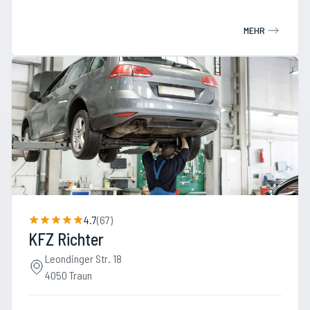
MEHR
4.7
(
67
)
KFZ Richter
Leondinger Str. 18
4050 Traun