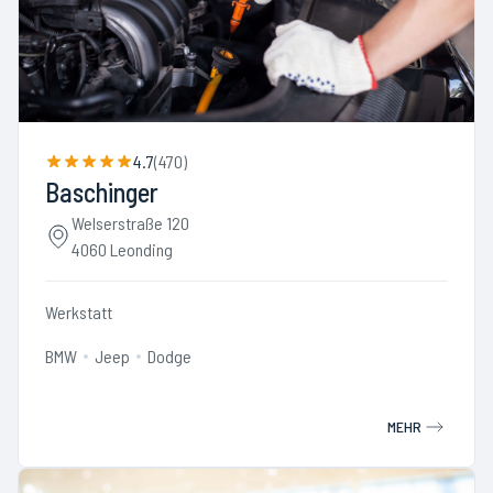
4.7
(
470
)
Baschinger
Welserstraße 120
4060 Leonding
Werkstatt
BMW
Jeep
Dodge
MEHR