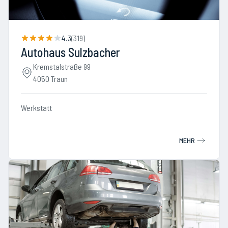
4.3
(
319
)
Autohaus Sulzbacher
Kremstalstraße 99
4050 Traun
Werkstatt
MEHR