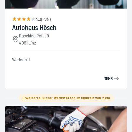
4.3
(
228
)
Autohaus Hösch
Pasching Point 9
4061 Linz
Werkstatt
MEHR
Erweiterte Suche: Werkstätten im Umkreis von 2 km