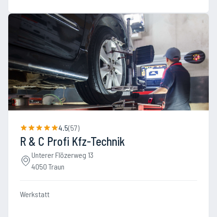
4.5
(
57
)
R & C Profi Kfz-Technik
Unterer Flözerweg 13
4050 Traun
Werkstatt