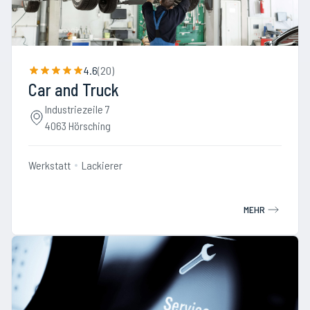
4.6
(
20
)
Car and Truck
Industriezeile 7
4063 Hörsching
Werkstatt
Lackierer
MEHR