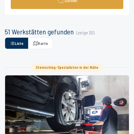
Suchen
51
Werkstätten
gefunden
(zeige
30
)
Liste
Karte
Steinschlag-Spezialisten in der Nähe