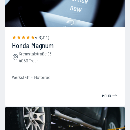
4.6
(
314
)
Honda Magnum
Kremstalstraße 93
4050 Traun
Werkstatt
Motorrad
MEHR