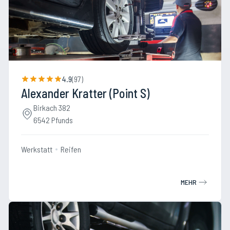
4.9
(
97
)
Alexander Kratter (Point S)
Birkach 382
6542 Pfunds
Werkstatt
Reifen
MEHR