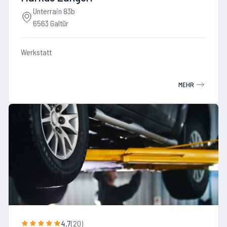
Unterrain 83b
6563 Galtür
Werkstatt
MEHR
4.7
(
20
)