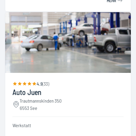
MEHR
4.9
(
33
)
Auto Juen
Trautmannskinden 350
6553 See
Werkstatt