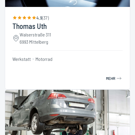
4.9
(
37
)
Thomas Uth
Walserstraße 311
6993 Mittelberg
Werkstatt
Motorrad
MEHR