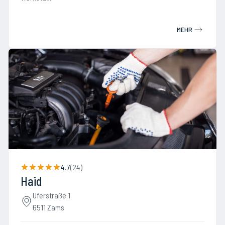
MEHR
4.7
(
24
)
Haid
Uferstraße 1
6511 Zams