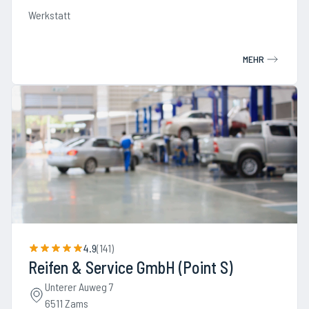
Werkstatt
MEHR
4.9
(
141
)
Reifen & Service GmbH (Point S)
Unterer Auweg 7
6511 Zams