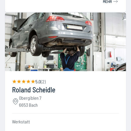
MEHR
5.0
(
2
)
Roland Scheidle
Obergiblen 7
6653 Bach
Werkstatt