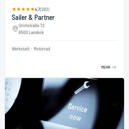
4.7
(
263
)
Sailer & Partner
Urichstraße 72
6500 Landeck
Werkstatt
Motorrad
MEHR