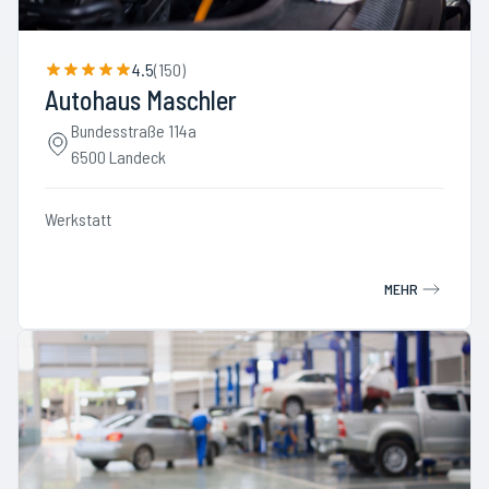
4.5
(
150
)
Autohaus Maschler
Bundesstraße 114a
6500 Landeck
Werkstatt
MEHR