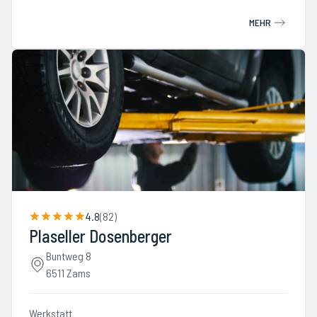
MEHR
4.8
(
82
)
Plaseller Dosenberger
Buntweg 8
6511 Zams
Werkstatt