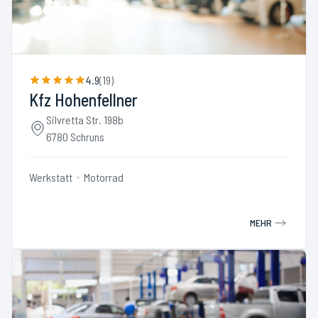
4.9
(
19
)
Kfz Hohenfellner
Silvretta Str. 198b
6780 Schruns
Werkstatt
Motorrad
MEHR