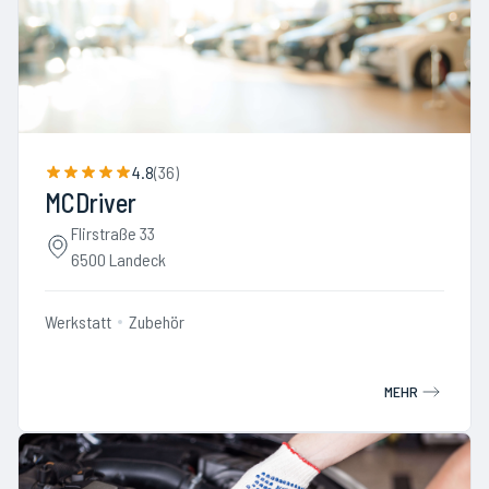
4.8
(
36
)
MCDriver
Flirstraße 33
6500 Landeck
Werkstatt
Zubehör
MEHR