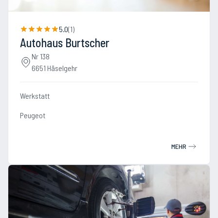
5.0
(
1
)
Autohaus Burtscher
Nr 138
6651 Häselgehr
Werkstatt
Peugeot
MEHR