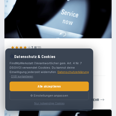
3.8
(
11
)
KFZ Lorenz
🍪
Datenschutz & Cookies
ReschenStraße 2
FindMyWerkstatt (Verantwortlicher gem. Art. 4 Nr. 7
DSGVO) verwendet Cookies. Du kannst deine
6522 Prutz
Einwilligung jederzeit widerrufen.
Datenschutzerklärung
·
DSB kontaktieren
Werkstatt
Alle akzeptieren
⚙️ Einstellungen anpassen
MEHR
Nur notwendige Cookies