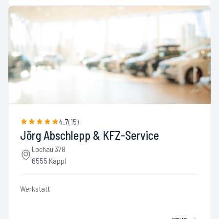
4.7
(
15
)
Jörg Abschlepp & KFZ-Service
Lochau 378
6555 Kappl
Werkstatt