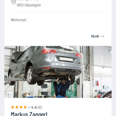
6651 Häselgehr
Werkstatt
MEHR
4.4
(
10
)
Markus Zangerl