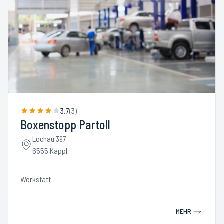
3.7
(
3
)
Boxenstopp Partoll
Lochau 397
6555 Kappl
Werkstatt
MEHR