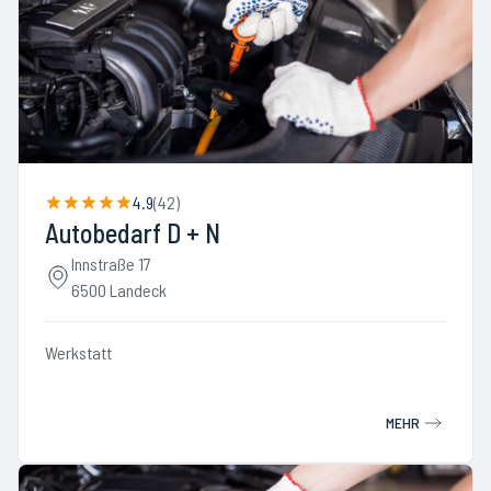
4.9
(
42
)
Autobedarf D + N
Innstraße 17
6500 Landeck
Werkstatt
MEHR