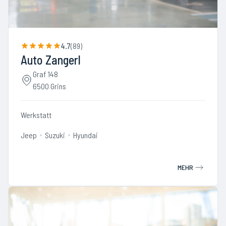
4.7
(
89
)
Auto Zangerl
Graf 148
6500 Grins
Werkstatt
Jeep
Suzuki
Hyundai
MEHR