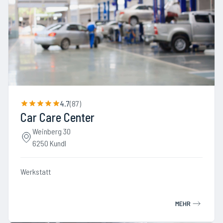
4.7
(
87
)
Car Care Center
Weinberg 30
6250 Kundl
Werkstatt
MEHR