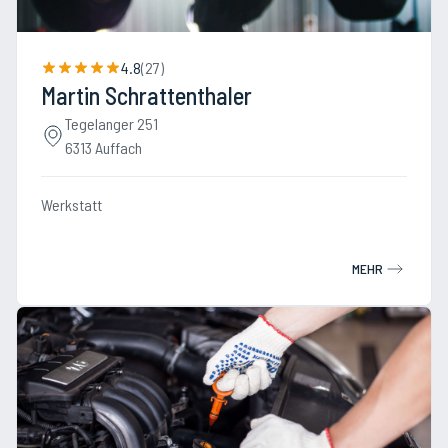
4.8
(
27
)
Martin Schrattenthaler
Tegelanger 251
6313 Auffach
Werkstatt
MEHR