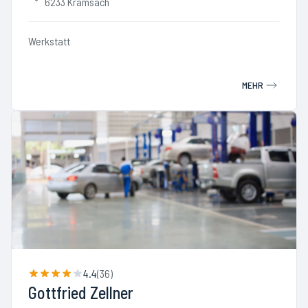
6233 Kramsach
Werkstatt
MEHR
4.4
(
36
)
Gottfried Zellner