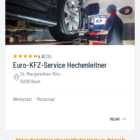
4.6
(
29
)
Euro-KFZ-Service Hechenleitner
St. Margarethen 154c
6200 Buch
Werkstatt
Motorrad
MEHR
Weitere Werkstätten ohne spezifischer Angabe zu „Motorrad“