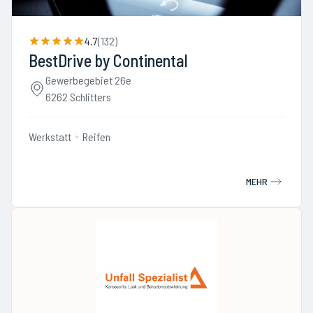
4.7
(
132
)
BestDrive by Continental
Gewerbegebiet 26e
6262 Schlitters
Werkstatt
Reifen
MEHR