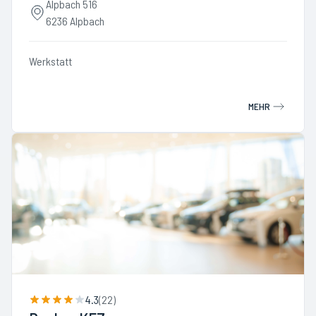
Alpbach 516
6236 Alpbach
Werkstatt
MEHR
4.3
(
22
)