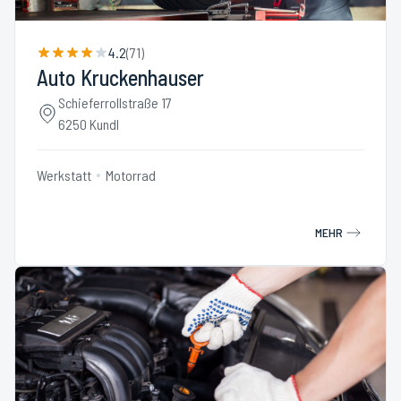
4.2
(
71
)
Auto Kruckenhauser
Schieferrollstraße 17
6250 Kundl
Werkstatt
Motorrad
MEHR