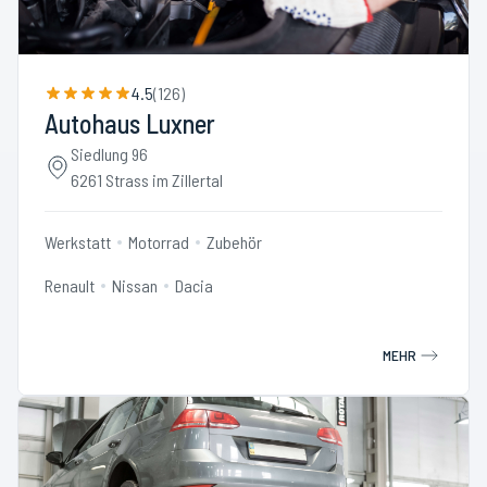
4.5
(
126
)
Autohaus Luxner
Siedlung 96
6261 Strass im Zillertal
Werkstatt
Motorrad
Zubehör
Renault
Nissan
Dacia
MEHR