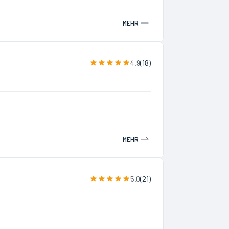
MEHR
4.9
(
18
)
MEHR
5.0
(
21
)