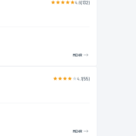
4.6
(
132
)
MEHR
4.1
(
55
)
MEHR