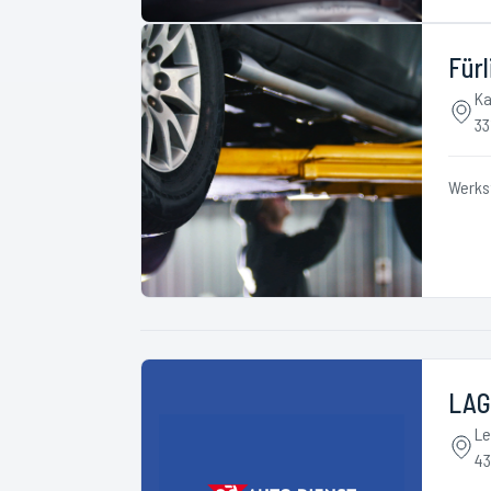
Fürl
Ka
33
Werks
LAG
Le
43