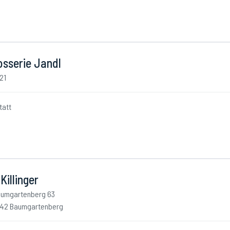
osserie Jandl
21
tatt
Killinger
umgartenberg 63
42 Baumgartenberg