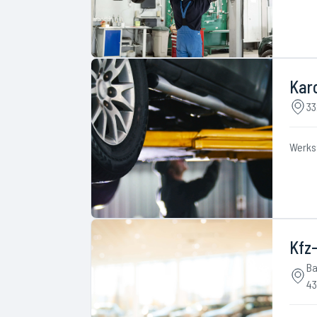
Kar
33
Werks
Kfz-
Ba
43