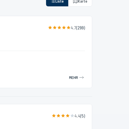
Liste
Karte
4.7
(
299
)
MEHR
4.4
(
5
)