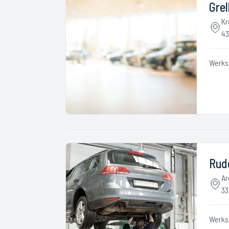
Gre
Kr
43
Werks
Rud
Ar
33
Werks