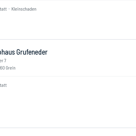
tatt
Kleinschaden
ohaus Grufeneder
er 7
60 Grein
tatt