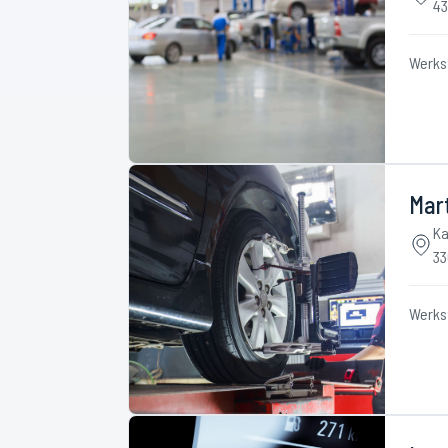
43
Werks
Mar
Ka
33
Werks