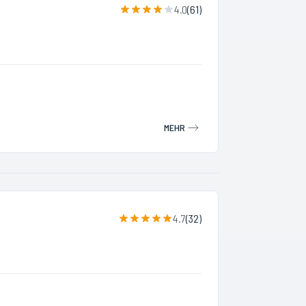
4.0
(
61
)
MEHR
4.7
(
32
)