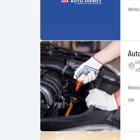
Werks
Aut
Uf
43
Werks
VW