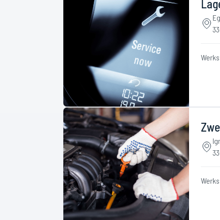
Lag
Eg
33
Werks
Zwe
Ig
33
Werks