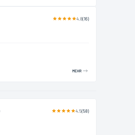
4.8
(
16
)
MEHR
4.5
(
58
)