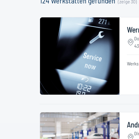
124
Werkstätten
gefunden
(zeige
30
)
Wern
Do
43
Werks
And
Di