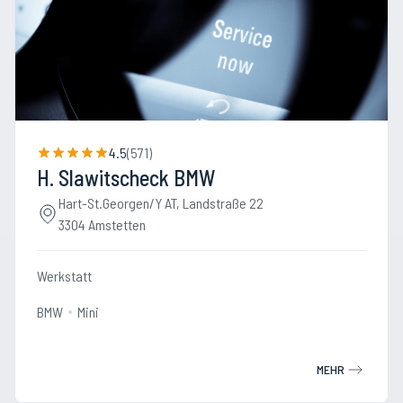
4.5
(
571
)
H. Slawitscheck BMW
Hart-St.Georgen/Y AT, Landstraße 22
3304 Amstetten
Werkstatt
BMW
Mini
MEHR