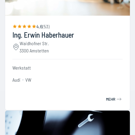
4.6
(
53
)
Ing. Erwin Haberhauer
Waidhofner Str.
3300 Amstetten
Werkstatt
Audi
VW
MEHR