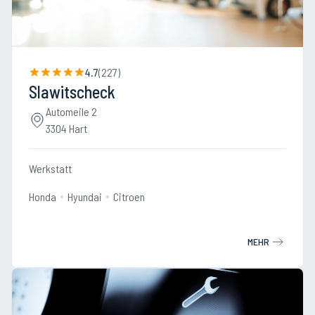
4.7
(
227
)
Slawitscheck
Automeile 2
3304 Hart
Werkstatt
Honda
Hyundai
Citroen
MEHR