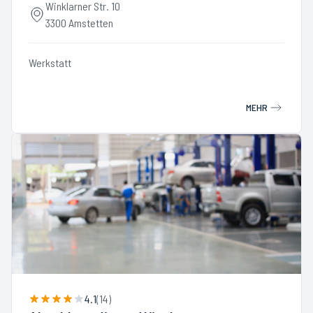
Winklarner Str. 10
3300 Amstetten
Werkstatt
MEHR
4.1
(
14
)