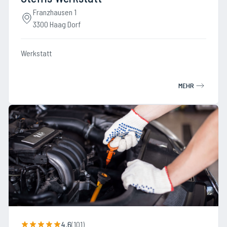
Franzhausen 1
3300 Haag Dorf
Werkstatt
MEHR
4.6
(
101
)