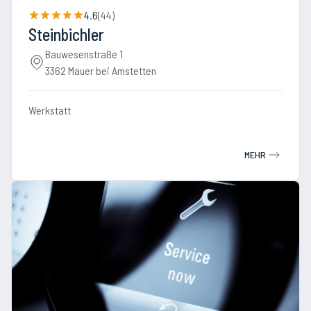
4.6
(
44
)
Steinbichler
Bauwesenstraße 1
3362 Mauer bei Amstetten
Werkstatt
MEHR