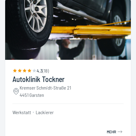
4.3
(
18
)
Autoklinik Tockner
Kremser Schmidt-Straße 21
4451 Garsten
Werkstatt
Lackierer
MEHR