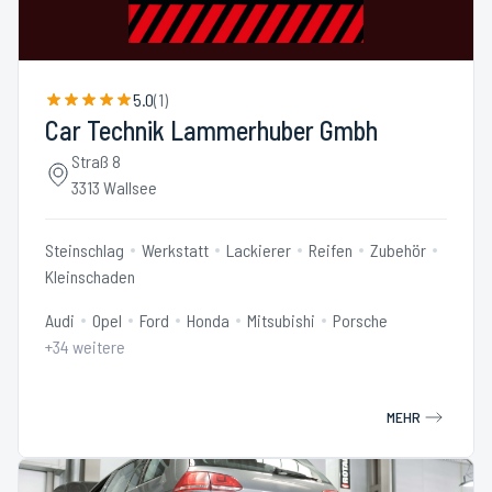
5.0
(
1
)
Car Technik Lammerhuber Gmbh
Straß 8
3313 Wallsee
Steinschlag
Werkstatt
Lackierer
Reifen
Zubehör
Kleinschaden
Audi
Opel
Ford
Honda
Mitsubishi
Porsche
+
34
weitere
MEHR