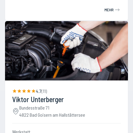
MEHR
4.7
(
11
)
Viktor Unterberger
Bundesstraße 71
4822 Bad Goisern am Hallstättersee
Werkstatt