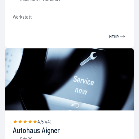
Werkstatt
MEHR
4.5
(
44
)
Autohaus Aigner
Edt 28