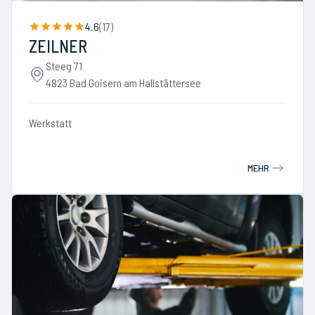
4.6
(
17
)
ZEILNER
Steeg 71
4823 Bad Goisern am Hallstättersee
Werkstatt
MEHR