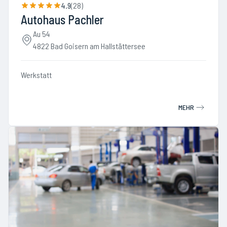
4.9
(
28
)
Autohaus Pachler
Au 54
4822 Bad Goisern am Hallstättersee
Werkstatt
MEHR