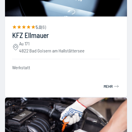
5.0
(
6
)
KFZ Ellmauer
Au 171
4822 Bad Goisern am Hallstättersee
Werkstatt
MEHR