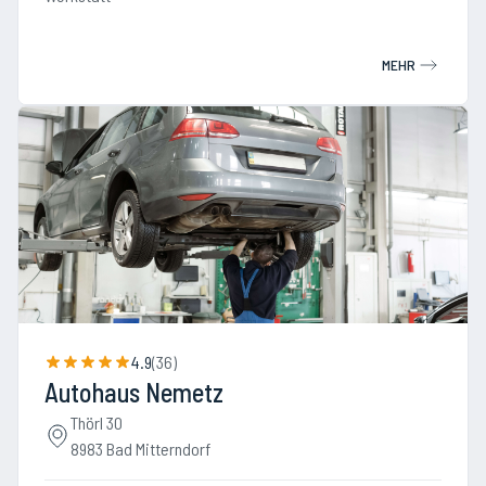
MEHR
4.9
(
36
)
Autohaus Nemetz
Thörl 30
8983 Bad Mitterndorf