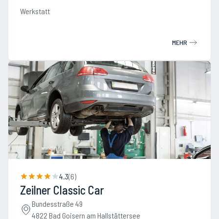
Werkstatt
MEHR
4.3
(
6
)
Zeilner Classic Car
Bundesstraße 49
4822 Bad Goisern am Hallstättersee