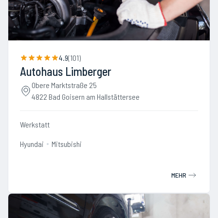
4.9
(
101
)
Autohaus Limberger
Obere Marktstraße 25
4822 Bad Goisern am Hallstättersee
Werkstatt
Hyundai
Mitsubishi
MEHR