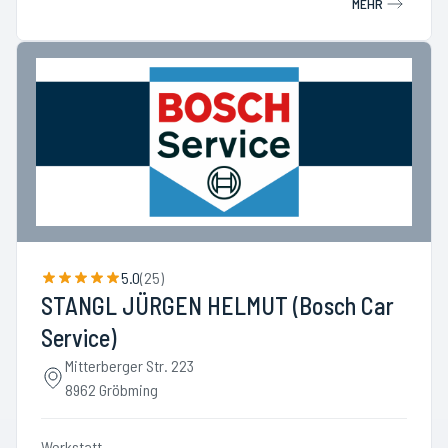
MEHR
5.0
(
25
)
STANGL JÜRGEN HELMUT (Bosch Car
Service)
Mitterberger Str. 223
8962 Gröbming
Werkstatt