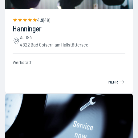
4.9
(
49
)
Hanninger
Au 184
4822 Bad Goisern am Hallstättersee
Werkstatt
MEHR