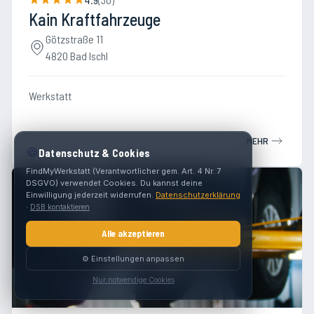
Kain Kraftfahrzeuge
Götzstraße 11
4820 Bad Ischl
Werkstatt
MEHR
🍪
Datenschutz & Cookies
FindMyWerkstatt (Verantwortlicher gem. Art. 4 Nr. 7
DSGVO) verwendet Cookies. Du kannst deine
Einwilligung jederzeit widerrufen.
Datenschutzerklärung
·
DSB kontaktieren
Alle akzeptieren
⚙️ Einstellungen anpassen
Nur notwendige Cookies