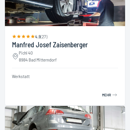
4.9
(
27
)
Manfred Josef Zaisenberger
Pichl 40
8984 Bad Mitterndorf
Werkstatt
MEHR