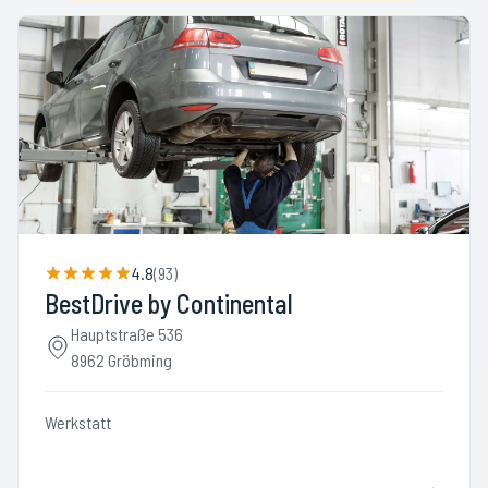
4.8
(
93
)
BestDrive by Continental
Hauptstraße 536
8962 Gröbming
Werkstatt