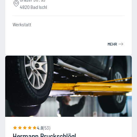
4820 Bad Ischl
Werkstatt
MEHR
4.8
(
53
)
Hermann Bruckschlögl