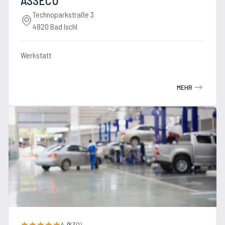
ASSECU
Technoparkstraße 3
4820 Bad Ischl
Werkstatt
MEHR
4.9
(
30
)