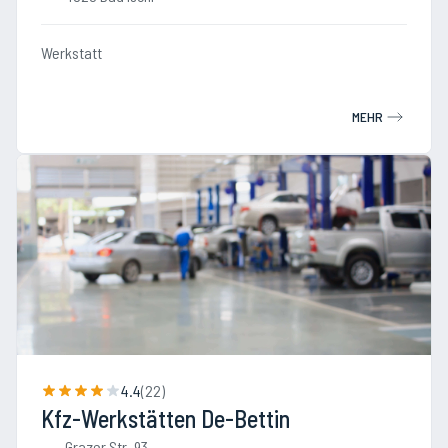
Werkstatt
MEHR
4.4
(
22
)
Kfz-Werkstätten De-Bettin
Grazer Str. 93