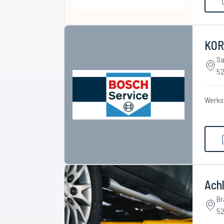
KOR
Sa
52
Werks
Achl
Br
52