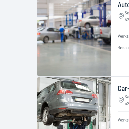
Aut
Sa
52
Werks
Renau
Car
Sa
52
Werks