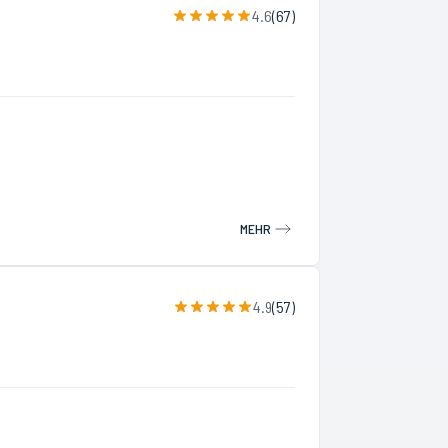
4.6
(
67
)
MEHR
4.9
(
57
)