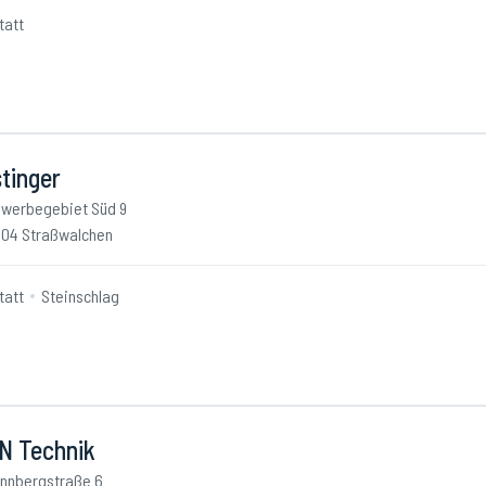
tatt
tinger
werbegebiet Süd 9
04 Straßwalchen
tatt
Steinschlag
 N Technik
nnbergstraße 6