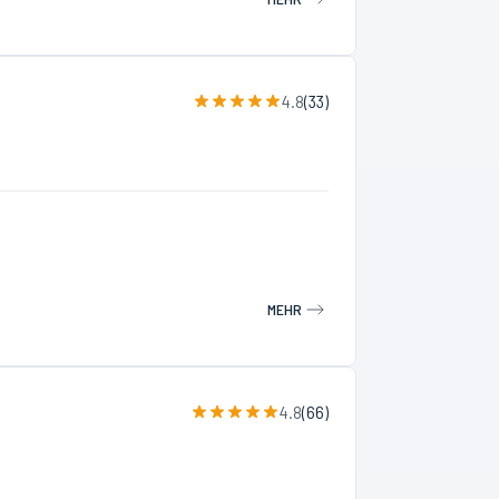
4.8
(
33
)
MEHR
4.8
(
66
)