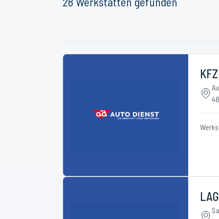
28
Werkstätten
gefunden
KFZ
Au
48
Werks
LAG
Sa