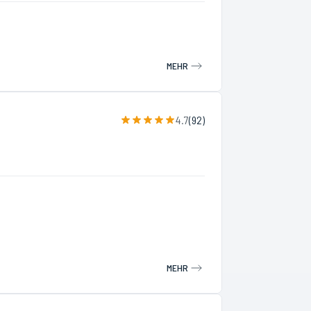
MEHR
4.7
(
92
)
MEHR