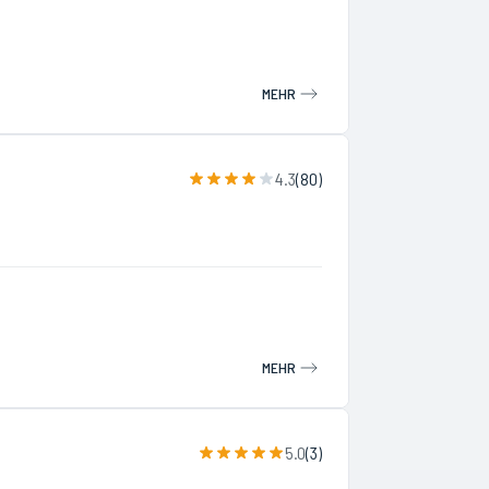
MEHR
4.3
(
80
)
MEHR
5.0
(
3
)