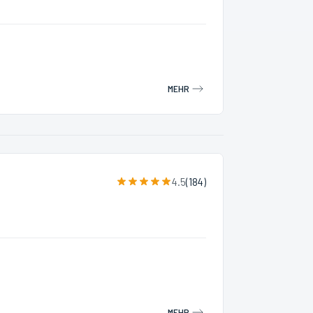
MEHR
4.5
(
184
)
MEHR