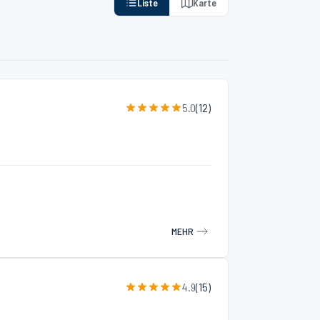
Liste
Karte
5.0
(
12
)
MEHR
4.9
(
15
)