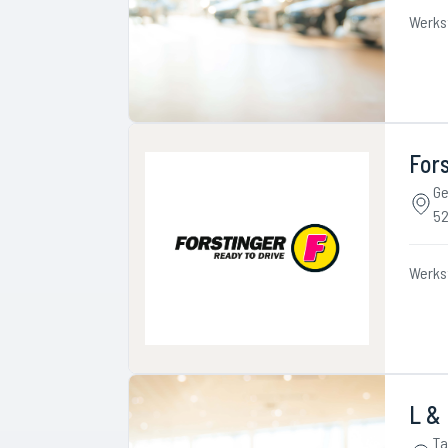
Werks
Fors
Ge
52
Werks
L &
Ta