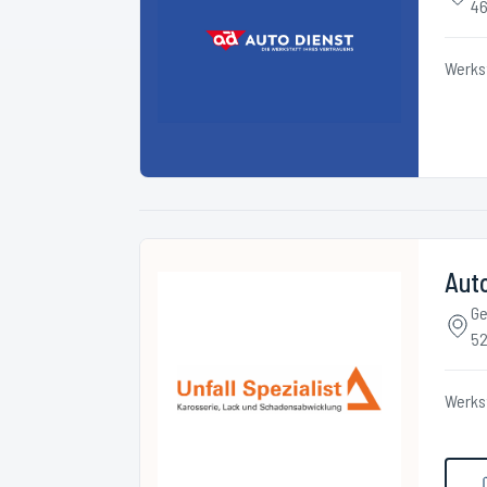
4
Werks
Auto
Ge
52
Werks