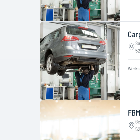
Car
Sa
52
Werks
FBM
Ge
52