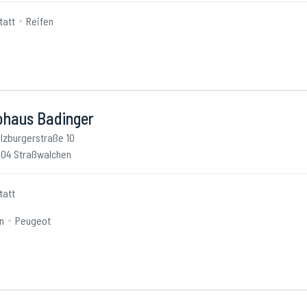
tatt
Reifen
ohaus Badinger
lzburgerstraße 10
04 Straßwalchen
tatt
n
Peugeot