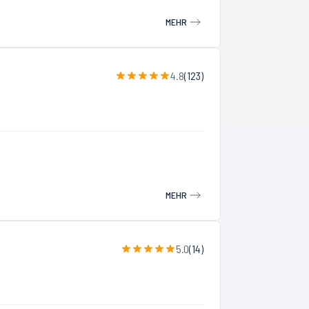
MEHR
4.8
(
123
)
MEHR
5.0
(
14
)