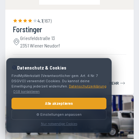
4.1
(
167
)
Forstinger
Griesfeldstraße 13
2351 Wiener Neudorf
Werkstatt
Steinschlag
🍪
Datenschutz & Cookies
FindMyWerkstatt (Verantwortlicher gem. Art. 4 Nr. 7
DSGVO) verwendet Cookies. Du kannst deine
MEHR
Einwilligung jederzeit widerrufen.
Datenschutzerklärung
·
DSB kontaktieren
Alle akzeptieren
⚙️ Einstellungen anpassen
Nur notwendige Cookies