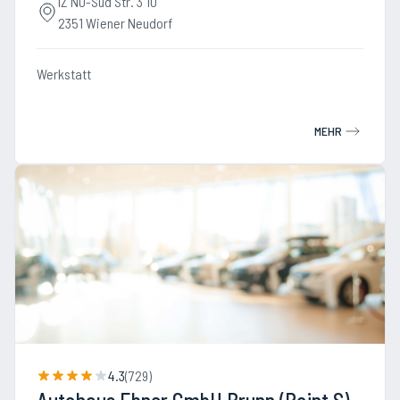
IZ NÖ-Süd Str. 3 10
2351 Wiener Neudorf
Werkstatt
MEHR
4.3
(
729
)