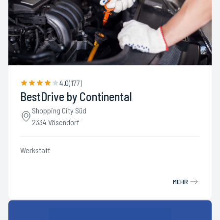
4.0
(
177
)
BestDrive by Continental
Shopping City Süd
2334 Vösendorf
Werkstatt
MEHR