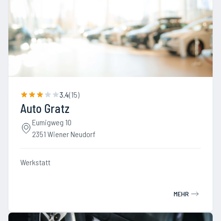
3.4
(
15
)
Auto Gratz
Eumigweg 10
2351 Wiener Neudorf
Werkstatt
MEHR