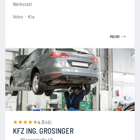
Werkstatt
Volvo
Kia
MEHR
4.7
(
48
)
KFZ ING. GROSINGER
Wienerstraße 48