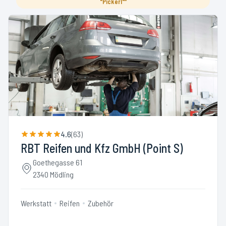
"Pickerl"“
4.6
(
63
)
RBT Reifen und Kfz GmbH (Point S)
Goethegasse 61
2340 Mödling
Werkstatt
Reifen
Zubehör