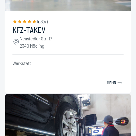
4.8
(
4
)
KFZ-TAKEV
Neusiedler Str. 17
2340 Mödling
Werkstatt
MEHR