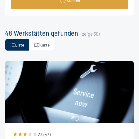
Suchen
48
Werkstätten
gefunden
(zeige
30
)
Liste
Karte
2.5
(
47
)