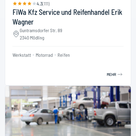
4.3
(
111
)
FiWa Kfz Service und Reifenhandel Erik
Wagner
Guntramsdorfer Str. 89
2340 Mödling
Werkstatt
Motorrad
Reifen
MEHR