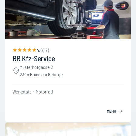
4.6
(
17
)
RR Kfz-Service
Musterhofgasse 2
2345 Brunn am Gebirge
Werkstatt
Motorrad
MEHR