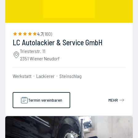
4.7
(
160
)
LC Autolackier & Service GmbH
Triesterstr. 11
2351 Wiener Neudorf
Werkstatt
Lackierer
Steinschlag
Termin vereinbaren
MEHR