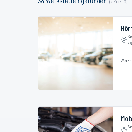
38
Werkstätten
gefunden
(zeige
30
)
Hör
Sc
38
Werks
Mot
Sc