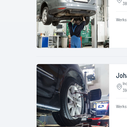
38
Werks
Joh
In
39
Werks