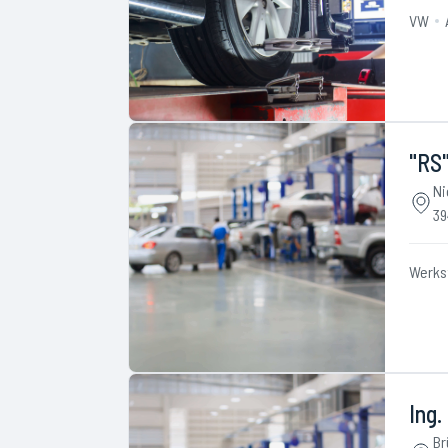
VW
"RS
Ni
39
Werks
Ing.
Br