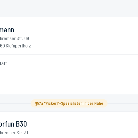
mann
hremser Str. 69
60 Kleinpertholz
tatt
§57a "Pickerl"-Spezialisten in der Nähe
orfun B30
hremser Str. 31