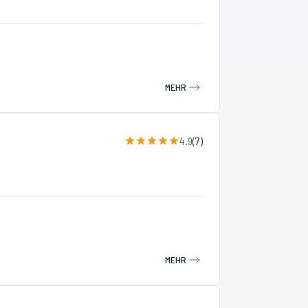
MEHR
4.9
(
7
)
MEHR