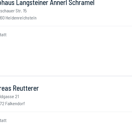
ohaus Langsteiner Annerl Schramel
tschauer Str. 15
60 Heidenreichstein
tatt
reas Reutterer
ldgasse 21
72 Falkendorf
tatt