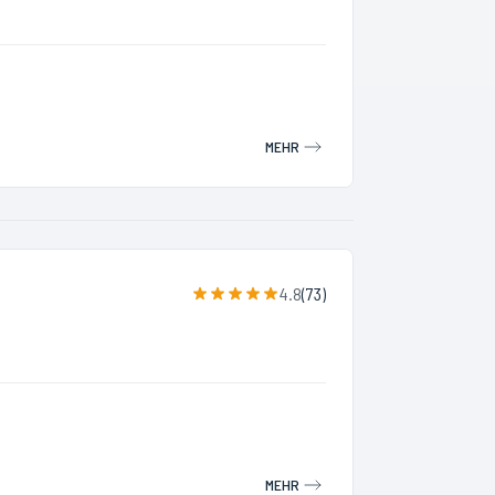
MEHR
4.8
(
73
)
MEHR