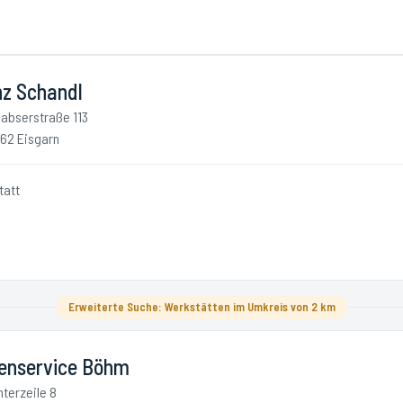
nz Schandl
abserstraße 113
62 Eisgarn
tatt
Erweiterte Suche: Werkstätten im Umkreis von 2 km
fenservice Böhm
nterzeile 8