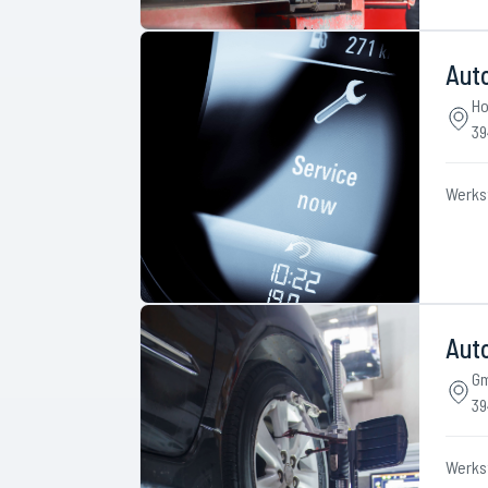
Aut
Ho
39
Werks
Aut
Gm
39
Werks