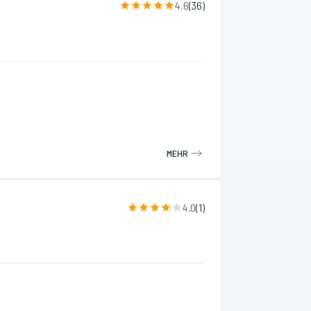
4.6
(
36
)
MEHR
4.0
(
1
)