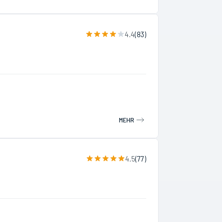
4.4
(
83
)
MEHR
4.5
(
77
)