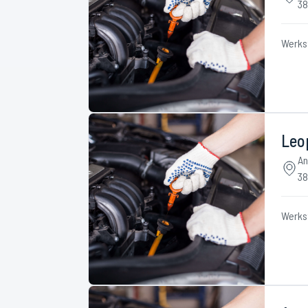
38
Werks
Leo
An
38
Werks