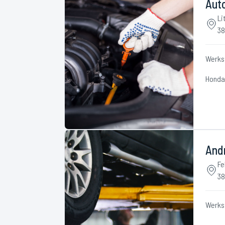
Aut
Li
38
Werks
Honda
And
Fe
38
Werks