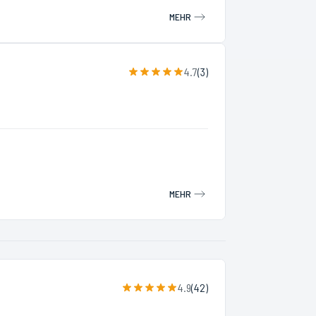
MEHR
4.7
(
3
)
MEHR
4.9
(
42
)