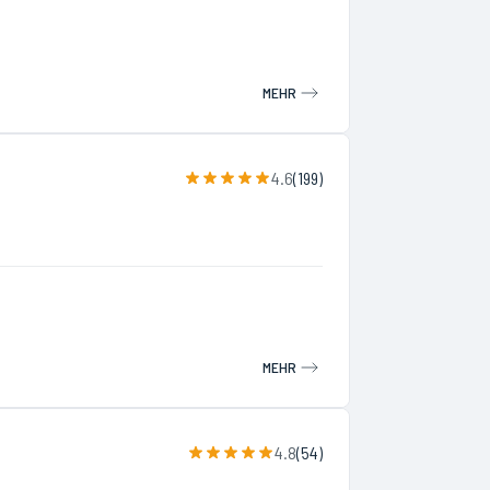
MEHR
4.6
(
199
)
MEHR
4.8
(
54
)