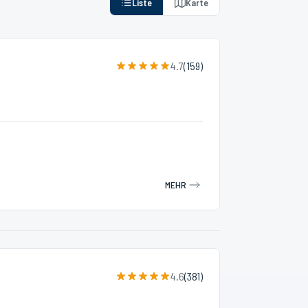
Liste
Karte
4.7
(
159
)
MEHR
4.6
(
381
)