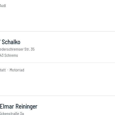
Audi
" Schalko
ederschremser Str. 35
43 Schrems
tatt
Motorrad
 Elmar Reininger
ückenstraße 3a