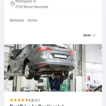
Marktgasse 10
2700 Wiener Neustadt
Werkstatt
Reifen
MEHR
4.5
(
147
)