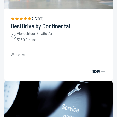
4.5
(
80
)
BestDrive by Continental
Albrechtser Straße 7a
3950 Gmünd
Werkstatt
MEHR