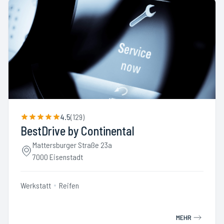
4.5
(
129
)
BestDrive by Continental
Mattersburger Straße 23a
7000 Eisenstadt
Werkstatt
Reifen
MEHR