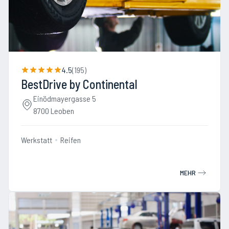
4.5
(
195
)
BestDrive by Continental
Einödmayergasse 5
8700 Leoben
Werkstatt
Reifen
MEHR