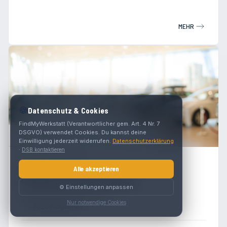
MEHR
🍪
Datenschutz & Cookies
FindMyWerkstatt (Verantwortlicher gem. Art. 4 Nr. 7
DSGVO) verwendet Cookies. Du kannst deine
Einwilligung jederzeit widerrufen.
Datenschutzerklärung
·
DSB kontaktieren
4.4
(
160
)
Alle akzeptieren
BestDrive by Continental
⚙️ Einstellungen anpassen
Flatschacher Straße 205
Nur notwendige Cookies
9020 Klagenfurt