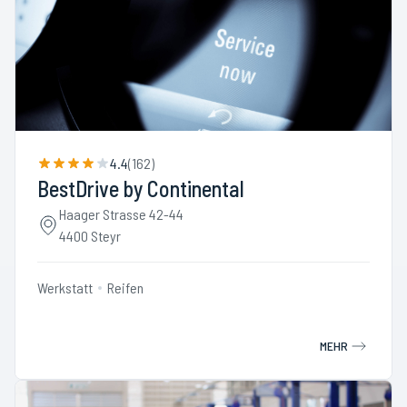
4.4
(
162
)
BestDrive by Continental
Haager Strasse 42-44
4400 Steyr
Werkstatt
Reifen
MEHR