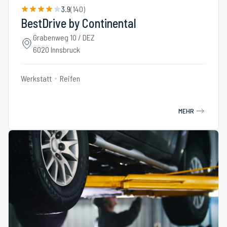
3.9
(
140
)
BestDrive by Continental
Grabenweg 10 / DEZ
6020 Innsbruck
Werkstatt
Reifen
MEHR