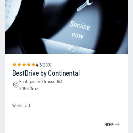
4.5
(
289
)
BestDrive by Continental
Puntigamer Strasse 153
8055 Graz
Werkstatt
MEHR