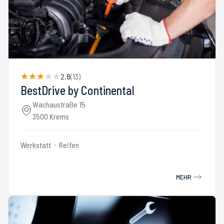
2.8
(
13
)
BestDrive by Continental
Wachaustraße 15
3500 Krems
Werkstatt
Reifen
MEHR