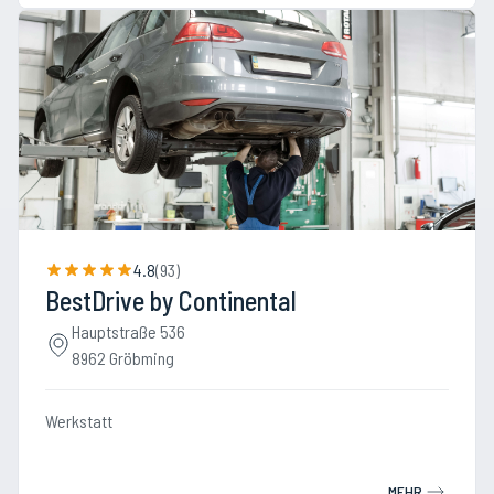
4.8
(
93
)
BestDrive by Continental
Hauptstraße 536
8962 Gröbming
Werkstatt
MEHR