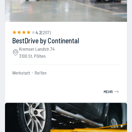
4.2
(
207
)
BestDrive by Continental
Kremser Landstr.74
3100 St. Pölten
Werkstatt
Reifen
MEHR