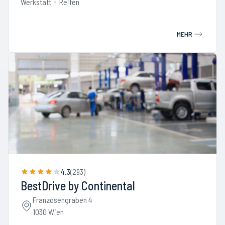
Werkstatt
Reifen
MEHR
4.3
(
293
)
BestDrive by Continental
Franzosengraben 4
1030 Wien