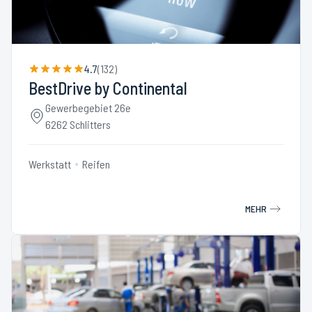
4.7
(
132
)
BestDrive by Continental
Gewerbegebiet 26e
6262 Schlitters
Werkstatt
Reifen
MEHR