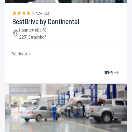
4.2
(
303
)
BestDrive by Continental
Hauptstraße 18
2231 Strasshof
Werkstatt
MEHR