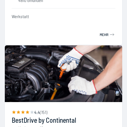
4810 Gmunden
Werkstatt
MEHR
4.4
(
151
)
BestDrive by Continental