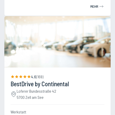
MEHR
4.6
(
169
)
BestDrive by Continental
Loferer Bundesstraße 42
5700 Zell am See
Werkstatt