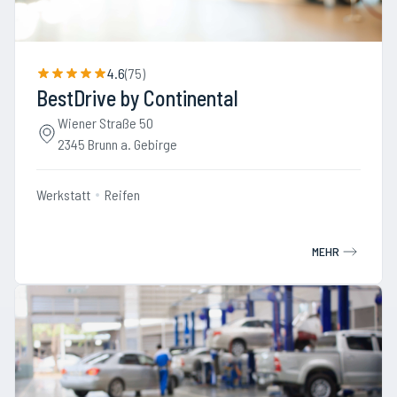
4.6
(
75
)
BestDrive by Continental
Wiener Straße 50
2345 Brunn a. Gebirge
Werkstatt
Reifen
MEHR