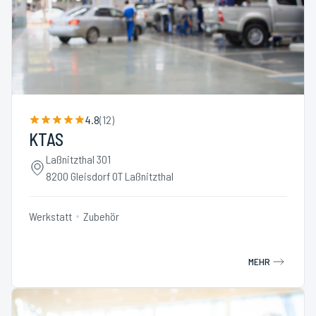
4.8
(
12
)
KTAS
Laßnitzthal 301
8200 Gleisdorf OT Laßnitzthal
Werkstatt
Zubehör
MEHR