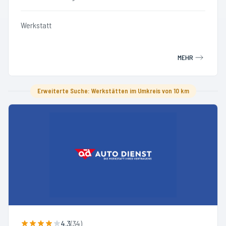
Werkstatt
MEHR
Erweiterte Suche: Werkstätten im Umkreis von 10 km
4.3
(
34
)