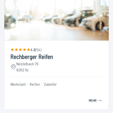
4.9
(
54
)
Rechberger Reifen
Nestelbach 76
8262 Ilz
Werkstatt
Reifen
Zubehör
MEHR