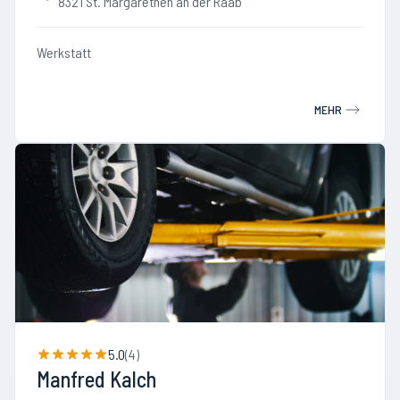
8321 St. Margarethen an der Raab
Werkstatt
MEHR
5.0
(
4
)
Manfred Kalch