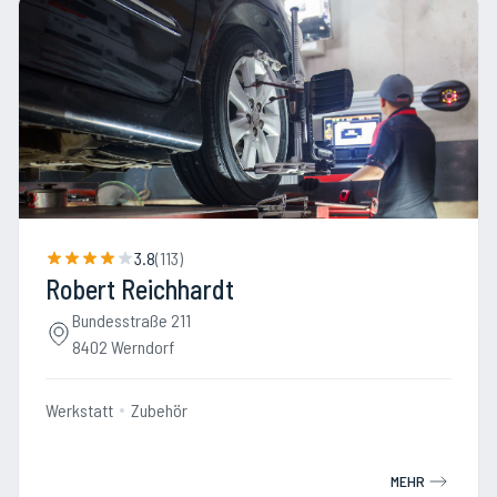
3.8
(
113
)
Robert Reichhardt
Bundesstraße 211
8402 Werndorf
Werkstatt
Zubehör
MEHR