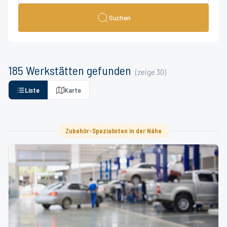
Suchen
185
Werkstätten
gefunden
(zeige
30
)
Liste
Karte
Zubehör-Spezialisten in der Nähe