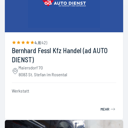
4.8
(
42
)
Bernhard Fessl Kfz Handel (ad AUTO
DIENST)
Maiersdorf 70
8083 St. Stefan im Rosental
Werkstatt
MEHR