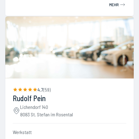
MEHR
4.7
(
59
)
Rudolf Pein
Lichendorf 140
8083 St. Stefan im Rosental
Werkstatt