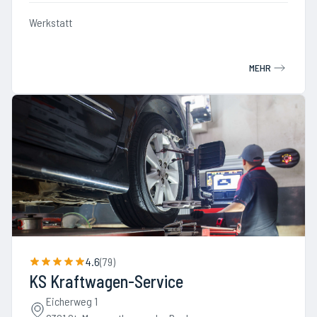
Werkstatt
MEHR
4.6
(
79
)
KS Kraftwagen-Service
Eicherweg 1