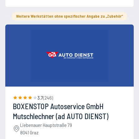
Weitere Werkstätten ohne spezifischer Angabe zu „Zubehör“
3.7
(
246
)
BOXENSTOP Autoservice GmbH
Mutschlechner (ad AUTO DIENST)
Liebenauer Hauptstraße 79
8041 Graz