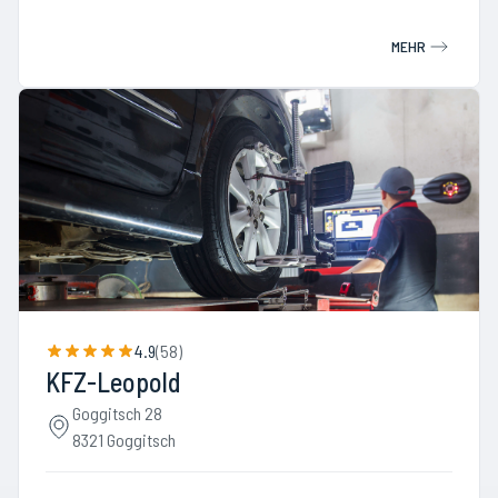
MEHR
4.9
(
58
)
KFZ-Leopold
Goggitsch 28
8321 Goggitsch