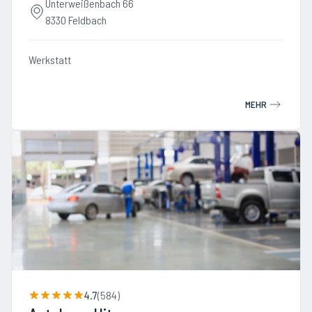
Unterweißenbach 66
8330 Feldbach
Werkstatt
MEHR
4.7
(
584
)