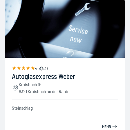
4.8
(
53
)
Autoglasexpress Weber
Kroisbach 16
8321 Kroisbach an der Raab
Steinschlag
MEHR