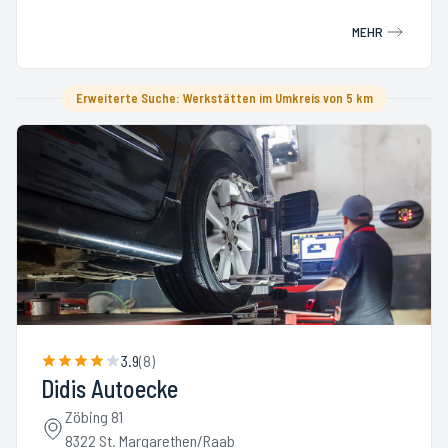
MEHR
Erweiterte Suche: Werkstätten im Umkreis von 5 km
3.9
(
8
)
Didis Autoecke
Zöbing 81
8322 St. Margarethen/Raab