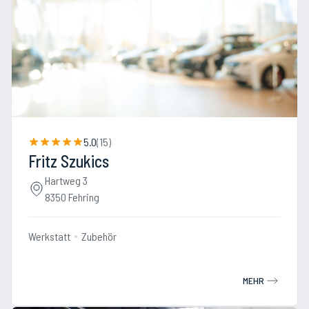
5.0
(
15
)
Fritz Szukics
Hartweg 3
8350 Fehring
Werkstatt
Zubehör
MEHR