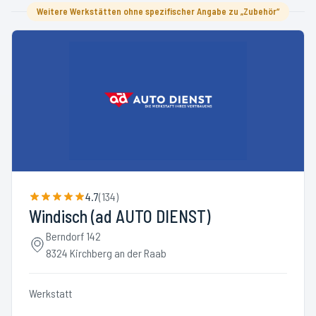
Weitere Werkstätten ohne spezifischer Angabe zu „Zubehör“
4.7
(
134
)
Windisch (ad AUTO DIENST)
Berndorf 142
8324 Kirchberg an der Raab
Werkstatt