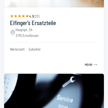
4.9
(
23
)
Eifinger's Ersatzteile
Hauptpl. 24
2115 Ernstbrunn
Werkstatt
Zubehör
MEHR