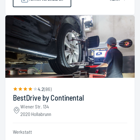
4.2
(
86
)
BestDrive by Continental
Wiener Str. 134
2020 Hollabrunn
Werkstatt