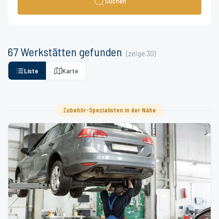
Suchen
67
Werkstätten
gefunden
(zeige
30
)
Liste
Karte
Zubehör-Spezialisten in der Nähe