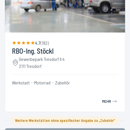
4.7
(
192
)
RBO-Ing. Stöckl
Gewerbepark Tresdorf II 4
2111 Tresdorf
Werkstatt
Motorrad
Zubehör
MEHR
Weitere Werkstätten ohne spezifischer Angabe zu „Zubehör“