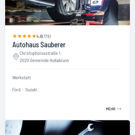
4.6
(
179
)
Autohaus Sauberer
Christophorusstraße 1
2020 Gemeinde Hollabrunn
Werkstatt
Ford
Suzuki
MEHR