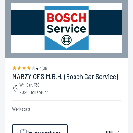
4.4
(
39
)
MARZY GES.M.B.H. (Bosch Car Service)
Wr. Str. 136
2020 Hollabrunn
Werkstatt
Termin vereinbaren
MEHR