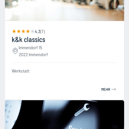
4.3
(
7
)
k&k classics
Immendorf 15
2022 Immendorf
Werkstatt
MEHR