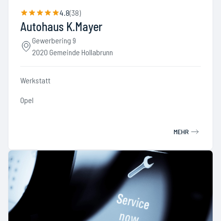
4.8
(
38
)
Autohaus K.Mayer
Gewerbering 9
2020 Gemeinde Hollabrunn
Werkstatt
Opel
MEHR