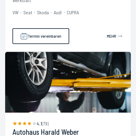
Werkstatt
VW
Seat
Skoda
Audi
CUPRA
Termin vereinbaren
MEHR
4.1
(
79
)
Autohaus Harald Weber