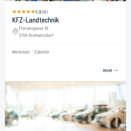
5.0
(
98
)
KFZ-Landtechnik
Florianigasse 10
3704 Großwetzdorf
Werkstatt
Zubehör
MEHR