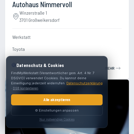
Autohaus Nimmervoll
Winzerstraße 1
3701 Großweikersdorf
Werkstatt
Toyota
🍪
Datenschutz & Cookies
MEHR
FindMyWerkstatt (Verantwortlicher gem. Art. 4 Nr. 7
DSGVO) verwendet Cookies. Du kannst deine
Einwilligung jederzeit widerrufen.
Datenschutzerklärung
·
DSB kontaktieren
Alle akzeptieren
⚙️ Einstellungen anpassen
Nur notwendige Cookies