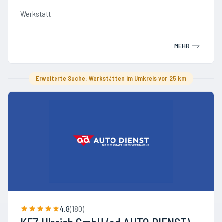
Werkstatt
MEHR
Erweiterte Suche: Werkstätten im Umkreis von 25 km
4.8
(
180
)