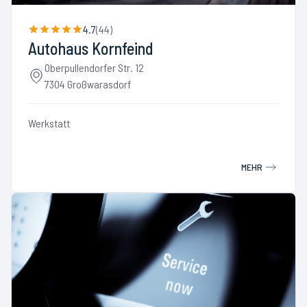
4.7
(
44
)
Autohaus Kornfeind
Oberpullendorfer Str. 12
7304 Großwarasdorf
Werkstatt
MEHR