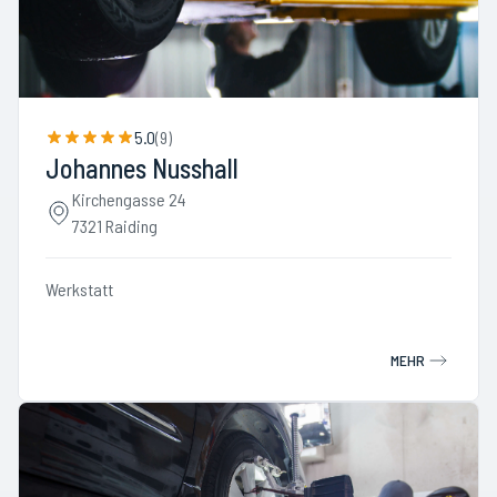
5.0
(
9
)
Johannes Nusshall
Kirchengasse 24
7321 Raiding
Werkstatt
MEHR