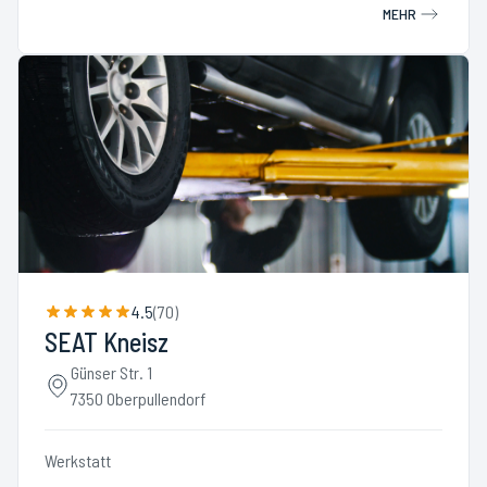
MEHR
4.5
(
70
)
SEAT Kneisz
Günser Str. 1
7350 Oberpullendorf
Werkstatt