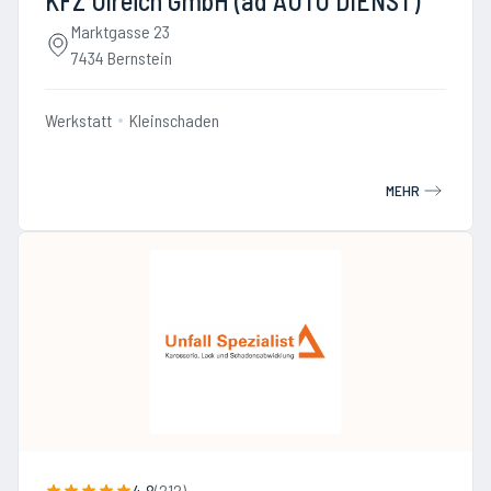
KFZ Ulreich GmbH (ad AUTO DIENST)
Marktgasse 23
7434 Bernstein
Werkstatt
Kleinschaden
MEHR
4.8
(
212
)