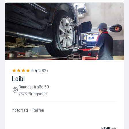
4.2
(
82
)
Loibl
Bundesstraße 50
7373 Piringsdorf
Motorrad
Reifen
MEHR