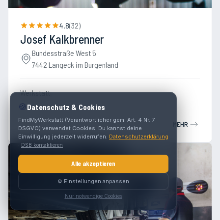
4.8
(
32
)
Josef Kalkbrenner
Bundesstraße West 5
7442 Langeck im Burgenland
Werkstatt
🍪
Datenschutz & Cookies
FindMyWerkstatt (Verantwortlicher gem. Art. 4 Nr. 7
MEHR
DSGVO) verwendet Cookies. Du kannst deine
Einwilligung jederzeit widerrufen.
Datenschutzerklärung
·
DSB kontaktieren
Alle akzeptieren
⚙️ Einstellungen anpassen
Nur notwendige Cookies