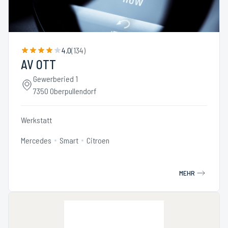
4.0
(
134
)
AV OTT
Gewerberied 1
7350 Oberpullendorf
Werkstatt
Mercedes
Smart
Citroen
MEHR