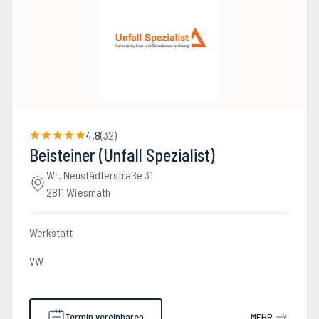
4.8
(
32
)
Beisteiner (Unfall Spezialist)
Wr. Neustädterstraße 31
2811 Wiesmath
Werkstatt
VW
Termin vereinbaren
MEHR