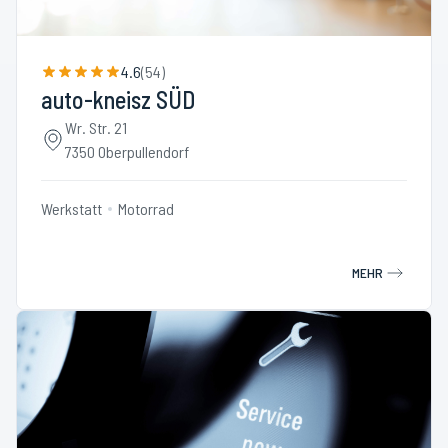
4.6
(
54
)
auto-kneisz SÜD
Wr. Str. 21
7350 Oberpullendorf
Werkstatt
Motorrad
MEHR