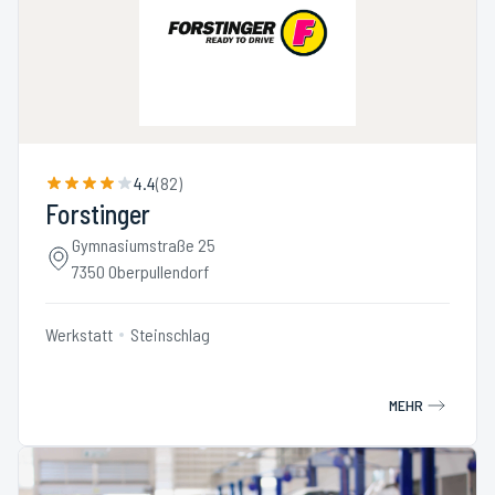
4.4
(
82
)
Forstinger
Gymnasiumstraße 25
7350 Oberpullendorf
Werkstatt
Steinschlag
MEHR