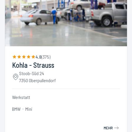
4.8
(
375
)
Kohla - Strauss
Stoob-Süd 24
7350 Oberpullendorf
Werkstatt
BMW
Mini
MEHR