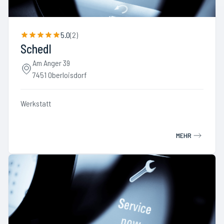
5.0
(
2
)
Schedl
Am Anger 39
7451 Oberloisdorf
Werkstatt
MEHR