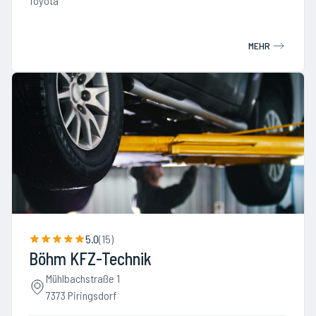
Toyota
MEHR
5.0
(
15
)
Böhm KFZ-Technik
Mühlbachstraße 1
7373 Piringsdorf