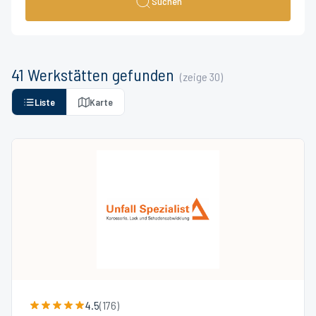
Suchen
41
Werkstätten
gefunden
(zeige
30
)
Liste
Karte
4.5
(
176
)