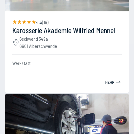
4.5
(
18
)
Karosserie Akademie Wilfried Mennel
Gschwend 349a
6861 Alberschwende
Werkstatt
MEHR