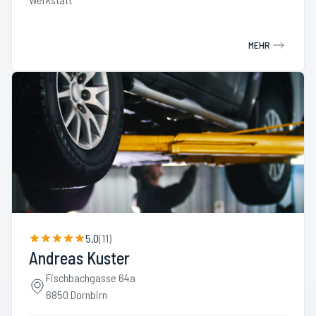
MEHR
5.0
(
11
)
Andreas Kuster
Fischbachgasse 64a
6850 Dornbirn