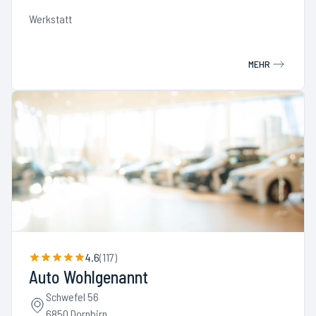
Werkstatt
MEHR
4.6
(
117
)
Auto Wohlgenannt
Schwefel 56
6850 Dornbirn