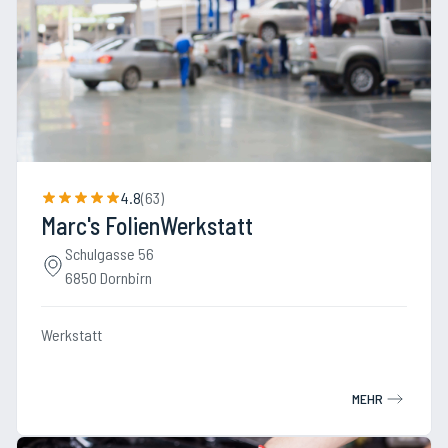
4.8
(
63
)
Marc's FolienWerkstatt
Schulgasse 56
6850 Dornbirn
Werkstatt
MEHR