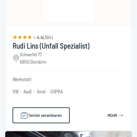
4.4
(
384
)
Rudi Lins (Unfall Spezialist)
Schwefel 77
6850 Dornbirn
Werkstatt
VW
Audi
Seat
CUPRA
Termin vereinbaren
MEHR