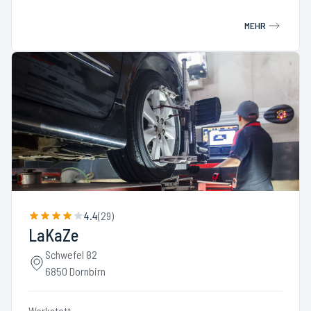
MEHR
4.4
(
29
)
LaKaZe
Schwefel 82
6850 Dornbirn
Werkstatt