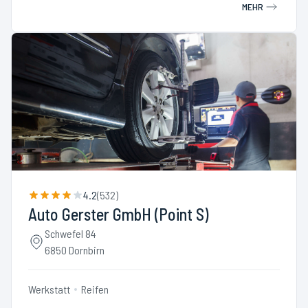
MEHR
4.2
(
532
)
Auto Gerster GmbH (Point S)
Schwefel 84
6850 Dornbirn
Werkstatt
Reifen