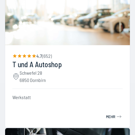
4.7
(
652
)
T und A Autoshop
Schwefel 28
6850 Dornbirn
Werkstatt
MEHR