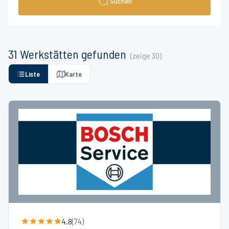
Suchen
31
Werkstätten
gefunden
(zeige
30
)
Liste
Karte
4.8
(
74
)