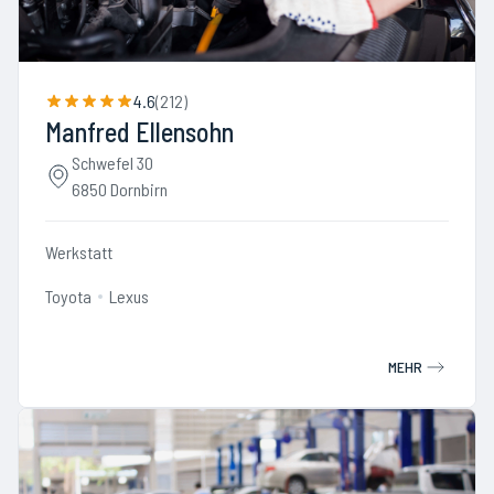
4.6
(
212
)
Manfred Ellensohn
Schwefel 30
6850 Dornbirn
Werkstatt
Toyota
Lexus
MEHR