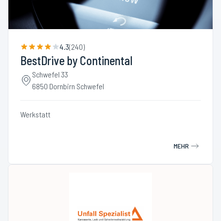
4.3
(
240
)
BestDrive by Continental
Schwefel 33
6850 Dornbirn Schwefel
Werkstatt
MEHR