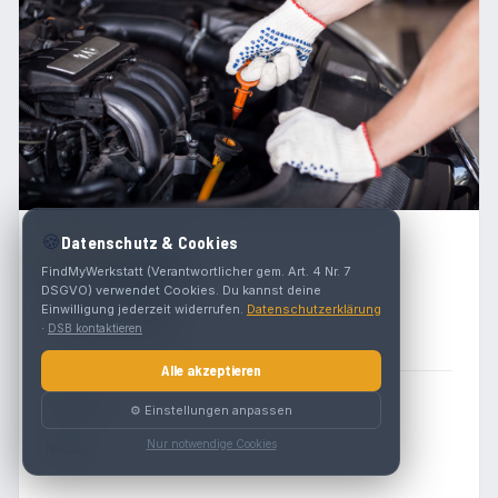
🍪
Datenschutz & Cookies
4.2
(
23
)
FindMyWerkstatt (Verantwortlicher gem. Art. 4 Nr. 7
Erich Waskan
DSGVO) verwendet Cookies. Du kannst deine
Einwilligung jederzeit widerrufen.
Bundesstraße 16
Datenschutzerklärung
·
DSB kontaktieren
6923 Lauterach
Alle akzeptieren
Werkstatt
⚙️ Einstellungen anpassen
Nissan
Nur notwendige Cookies