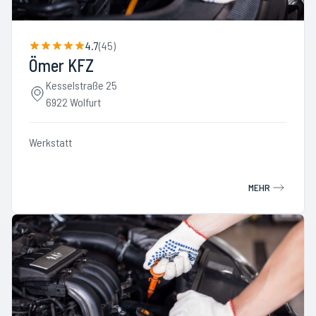
4.7
(
45
)
Ömer KFZ
Kesselstraße 25
6922 Wolfurt
Werkstatt
MEHR