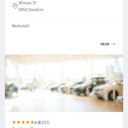
Winsau 12
6850 Dornbirn
Werkstatt
MEHR
4.8
(
203
)