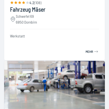
4.2
(
108
)
Fahrzeug Mäser
Schwefel 69
6850 Dornbirn
Werkstatt
MEHR