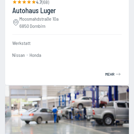
4.7
(
68
)
Autohaus Luger
Moosmahdstraße 10a
6850 Dornbirn
Werkstatt
Nissan
Honda
MEHR