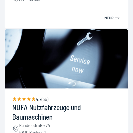
MEHR
4.7
(
35
)
NUFA Nutzfahrzeuge und
Baumaschinen
Bundesstraße 74
6830 Rankweil