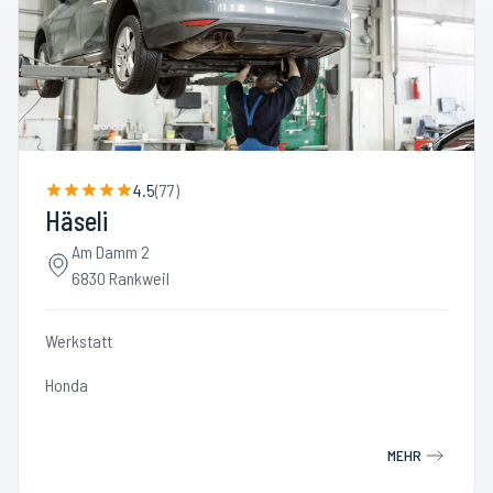
4.5
(
77
)
Häseli
Am Damm 2
6830 Rankweil
Werkstatt
Honda
MEHR