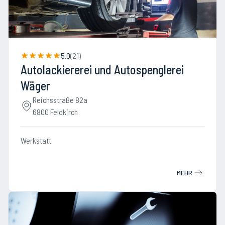
5.0
(
21
)
Autolackiererei und Autospenglerei
Wäger
Reichsstraße 82a
6800 Feldkirch
Werkstatt
MEHR