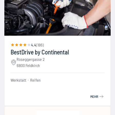
4.4
(
186
)
BestDrive by Continental
Roseggergasse 2
6800 Feldkirch
Werkstatt
Reifen
MEHR