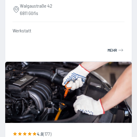
Walgaustraße 42
6811 Göfis
Werkstatt
MEHR
4.8
(
177
)