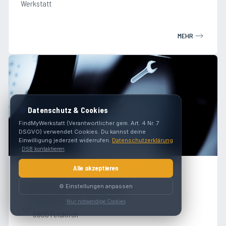
Werkstatt
MEHR
🍪
Datenschutz & Cookies
FindMyWerkstatt (Verantwortlicher gem. Art. 4 Nr. 7
DSGVO) verwendet Cookies. Du kannst deine
Einwilligung jederzeit widerrufen.
Datenschutzerklärung
·
DSB kontaktieren
Alle akzeptieren
4.8
(
141
)
Hermann Lorenz Koch
⚙️ Einstellungen anpassen
Münkafeld 2
Nur notwendige Cookies
6800 Feldkirch