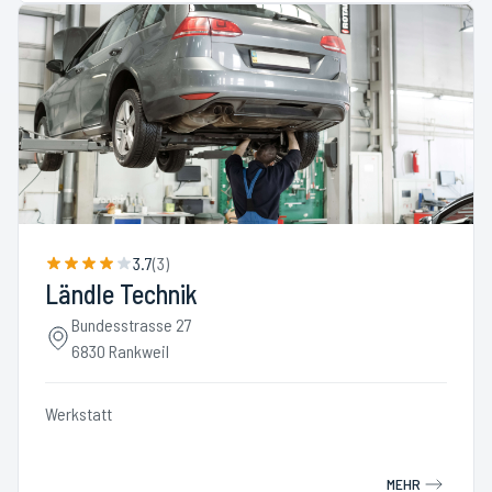
3.7
(
3
)
Ländle Technik
Bundesstrasse 27
6830 Rankweil
Werkstatt
MEHR