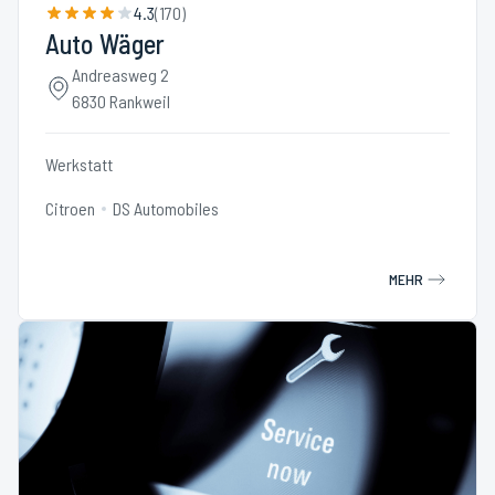
4.3
(
170
)
Auto Wäger
Andreasweg 2
6830 Rankweil
Werkstatt
Citroen
DS Automobiles
MEHR