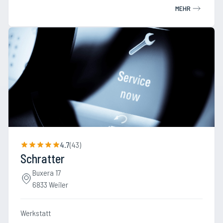
MEHR
4.7
(
43
)
Schratter
Buxera 17
6833 Weiler
Werkstatt