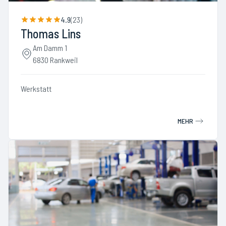
4.9
(
23
)
Thomas Lins
Am Damm 1
6830 Rankweil
Werkstatt
MEHR