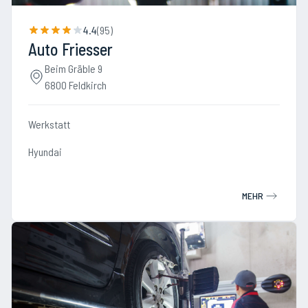
4.4
(
95
)
Auto Friesser
Beim Gräble 9
6800 Feldkirch
Werkstatt
Hyundai
MEHR