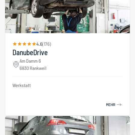
4.6
(
176
)
DanubeDrive
Am Damm 6
6830 Rankweil
Werkstatt
MEHR