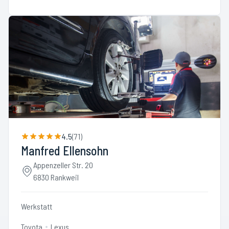
4.5
(
71
)
Manfred Ellensohn
Appenzeller Str. 20
6830 Rankweil
Werkstatt
Toyota
Lexus