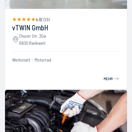
4.6
(
129
)
vTWIN GmbH
Churer Str. 30a
6830 Rankweil
Werkstatt
Motorrad
MEHR