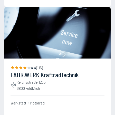
4.4
(
115
)
FAHR.WERK Kraftradtechnik
Reichsstraße 123b
6800 Feldkirch
Werkstatt
Motorrad