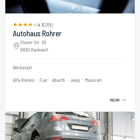
4.1
(
205
)
Autohaus Rohrer
Churer Str. 30
6830 Rankweil
Werkstatt
Alfa Romeo
Fiat
Abarth
Jeep
Maserati
MEHR