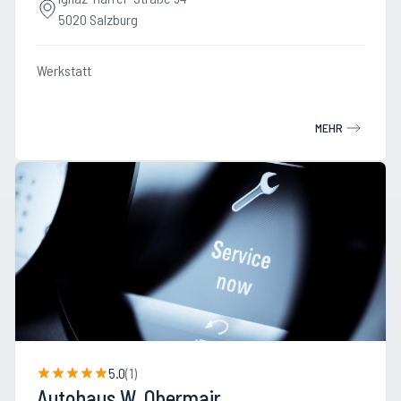
5020 Salzburg
Werkstatt
MEHR
5.0
(
1
)
Autohaus W. Obermair