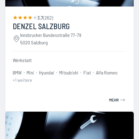
3.7
(
262
)
DENZEL SALZBURG
Innsbrucker Bundesstraße 77-79
5020 Salzburg
Werkstatt
BMW
Mini
Hyundai
Mitsubishi
Fiat
Alfa Romeo
+
1
weitere
MEHR