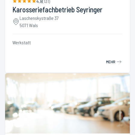
4.8
(
131
)
Karosseriefachbetrieb Seyringer
Laschenskystraße 37
5071 Wals
Werkstatt
MEHR