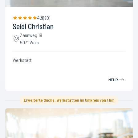
4.9
(
90
)
Seidl Christian
Zaunweg 18
5071 Wals
Werkstatt
MEHR
Erweiterte Suche: Werkstätten im Umkreis von 1 km