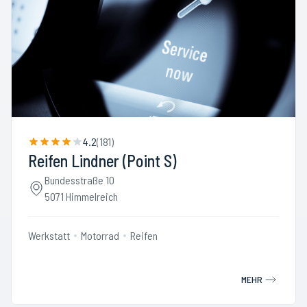
4.2
(
181
)
Reifen Lindner (Point S)
Bundesstraße 10
5071 Himmelreich
Werkstatt
Motorrad
Reifen
MEHR