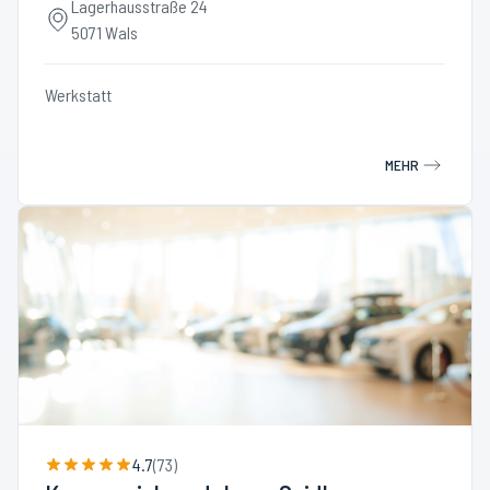
Lagerhausstraße 24
5071 Wals
Werkstatt
MEHR
4.7
(
73
)