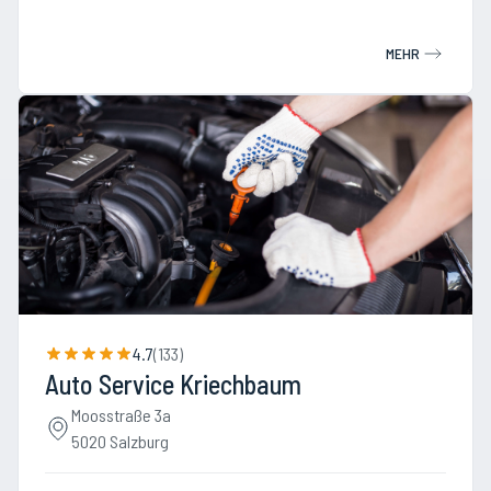
MEHR
4.7
(
133
)
Auto Service Kriechbaum
Moosstraße 3a
5020 Salzburg