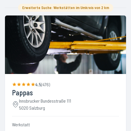
Erweiterte Suche: Werkstätten im Umkreis von 2 km
4.5
(
476
)
Pappas
Innsbrucker Bundesstraße 111
5020 Salzburg
Werkstatt