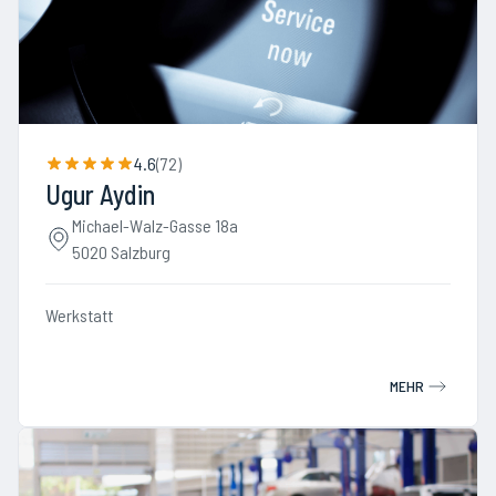
4.6
(
72
)
Ugur Aydin
Michael-Walz-Gasse 18a
5020 Salzburg
Werkstatt
MEHR