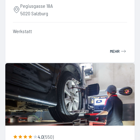
Pegiusgasse 18A
5020 Salzburg
Werkstatt
MEHR
4.0
(
550
)