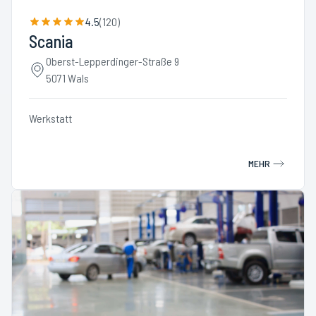
4.5
(
120
)
Scania
Oberst-Lepperdinger-Straße 9
5071 Wals
Werkstatt
MEHR