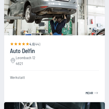
4.6
(
44
)
Auto Delfin
Leombach 12
4621
Werkstatt
MEHR