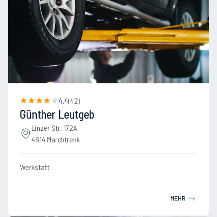
4.4
(
42
)
Günther Leutgeb
Linzer Str. 172A
4614 Marchtrenk
Werkstatt
MEHR