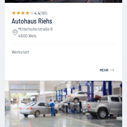
4.4
(
181
)
Autohaus Riehs
Mitterhoferstraße 6
4600 Wels
Werkstatt
MEHR