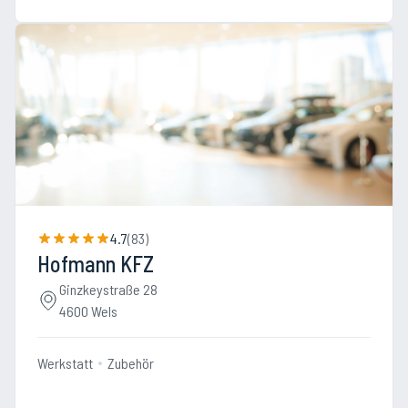
4.7
(
83
)
Hofmann KFZ
Ginzkeystraße 28
4600 Wels
Werkstatt
Zubehör