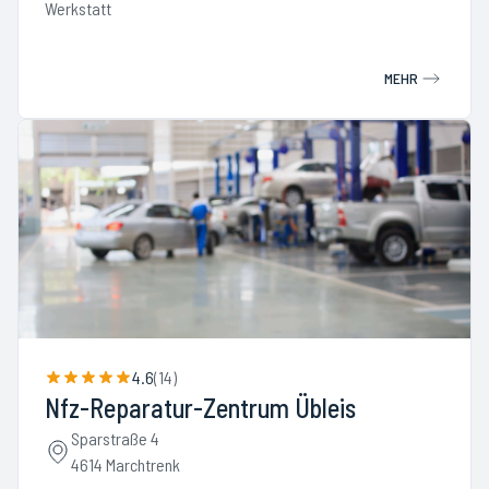
Werkstatt
MEHR
4.6
(
14
)
Nfz-Reparatur-Zentrum Übleis
Sparstraße 4
4614 Marchtrenk