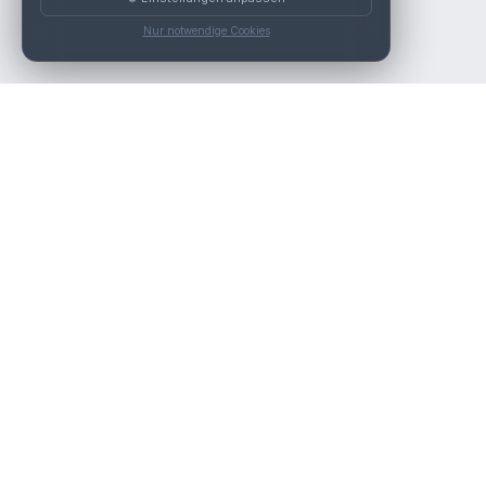
Nur notwendige Cookies
Die beste KFZ-Werkstatt in Österreich finden.
Navigation
Werkstätten
Über uns
Kontakt
Werkstattpartner werden
Werkstatt Login
Rechtliches