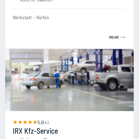
Werkstatt
Reifen
MEHR
5.0
(
4
)
IRX Kfz-Service