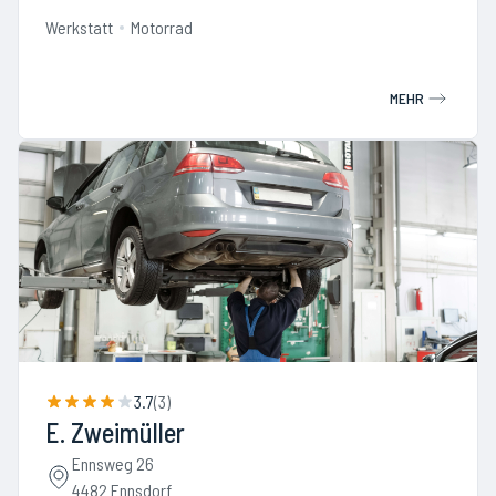
Werkstatt
Motorrad
MEHR
3.7
(
3
)
E. Zweimüller
Ennsweg 26
4482 Ennsdorf