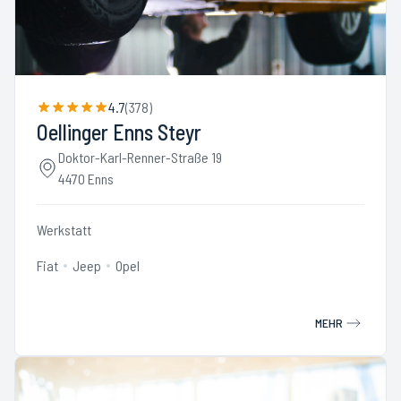
4.7
(
378
)
Oellinger Enns Steyr
Doktor-Karl-Renner-Straße 19
4470 Enns
Werkstatt
Fiat
Jeep
Opel
MEHR