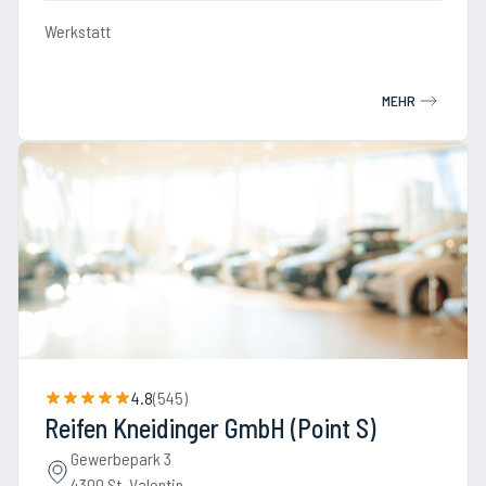
Werkstatt
MEHR
4.8
(
545
)
Reifen Kneidinger GmbH (Point S)
Gewerbepark 3
4300 St. Valentin