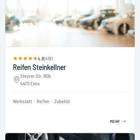
4.8
(
419
)
Reifen Steinkellner
Steyrer Str. 80b
4470 Enns
Werkstatt
Reifen
Zubehör
MEHR