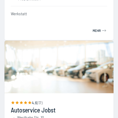
Werkstatt
MEHR
4.6
(
17
)
Autoservice Jobst
Westbahn Str. 10