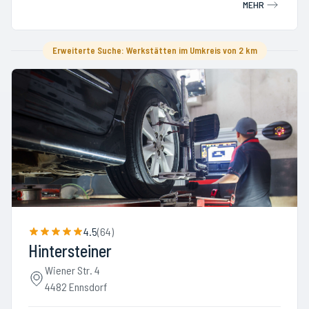
MEHR
Erweiterte Suche: Werkstätten im Umkreis von 2 km
4.5
(
64
)
Hintersteiner
Wiener Str. 4
4482 Ennsdorf