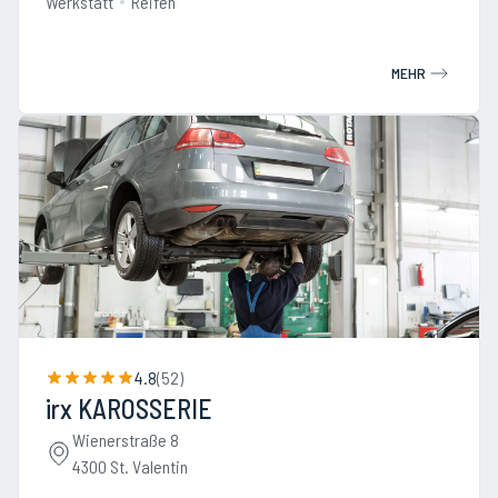
Werkstatt
Reifen
MEHR
4.8
(
52
)
irx KAROSSERIE
Wienerstraße 8
4300 St. Valentin