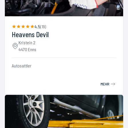
4.5
(
19
)
Heavens Devil
Kristein 2
4470 Enns
Autosattler
MEHR