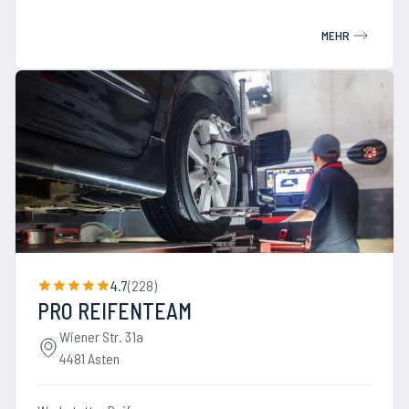
MEHR
4.7
(
228
)
PRO REIFENTEAM
Wiener Str. 31a
4481 Asten