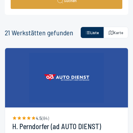
Suchen
21
Werkstätten
gefunden
Liste
Karte
4.5
(
84
)
H. Perndorfer (ad AUTO DIENST)