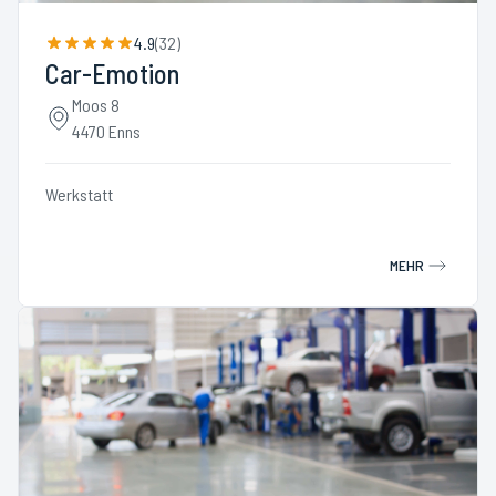
4.9
(
32
)
Car-Emotion
Moos 8
4470 Enns
Werkstatt
MEHR