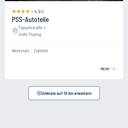
4.1
(
8
)
PSS-Autoteile
Pappelstraße 1
4484 Thaling
Werkstatt
Zubehör
MEHR
Umkreis auf
10
km erweitern