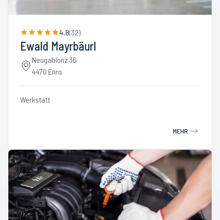
4.8
(
32
)
Ewald Mayrbäurl
Neugablonz 36
4470 Enns
Werkstatt
MEHR