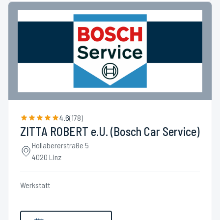
4.6
(
178
)
ZITTA ROBERT e.U. (Bosch Car Service)
Hollabererstraße 5
4020 Linz
Werkstatt