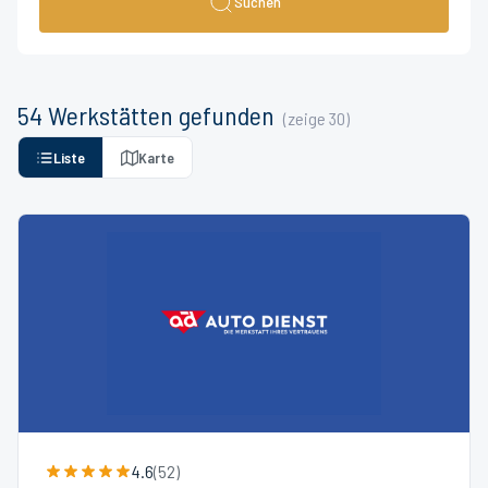
Suchen
54
Werkstätten
gefunden
(zeige
30
)
Liste
Karte
4.6
(
52
)