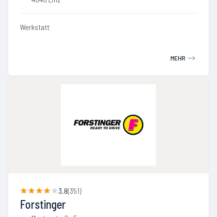
Werkstatt
MEHR
3.8
(
351
)
Forstinger