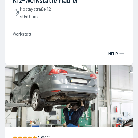
Kfz-Werkstätte Maurer
Mostnystraße 12
4040 Linz
Werkstatt
MEHR
4.9
(
96
)