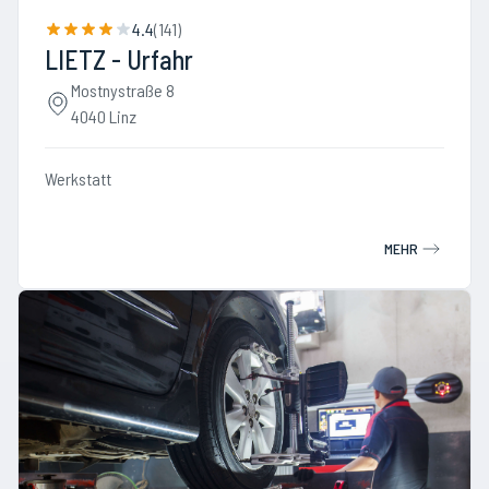
4.4
(
141
)
LIETZ - Urfahr
Mostnystraße 8
4040 Linz
Werkstatt
MEHR