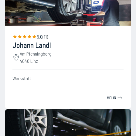
5.0
(
11
)
Johann Landl
Am Pfenningberg
4040 Linz
Werkstatt
MEHR