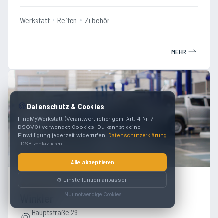
Werkstatt
Reifen
Zubehör
MEHR
🍪
Datenschutz & Cookies
FindMyWerkstatt (Verantwortlicher gem. Art. 4 Nr. 7
DSGVO) verwendet Cookies. Du kannst deine
Einwilligung jederzeit widerrufen.
Datenschutzerklärung
·
DSB kontaktieren
Alle akzeptieren
⚙️ Einstellungen anpassen
4.7
(
51
)
Winkler
Nur notwendige Cookies
Hauptstraße 29