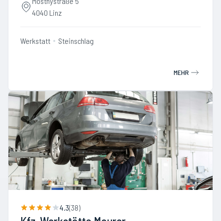
Mostnystraße 5
4040 Linz
Werkstatt
Steinschlag
MEHR
4.3
(
38
)