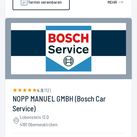
Termin vereinbaren
MEHR
4.9
(
112
)
NOPP MANUEL GMBH (Bosch Car
Service)
Lobenstein 13 D
4181 Oberneukirchen