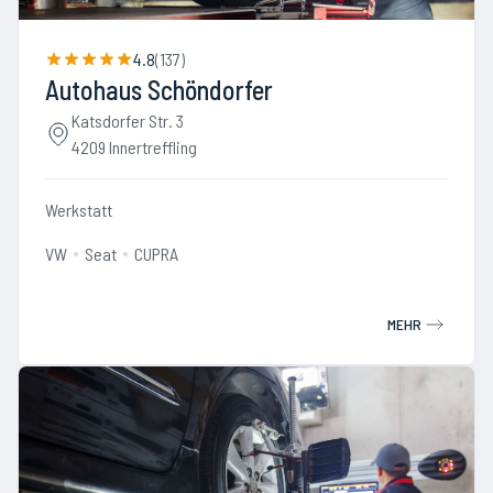
4.8
(
137
)
Autohaus Schöndorfer
Katsdorfer Str. 3
4209 Innertreffling
Werkstatt
VW
Seat
CUPRA
MEHR