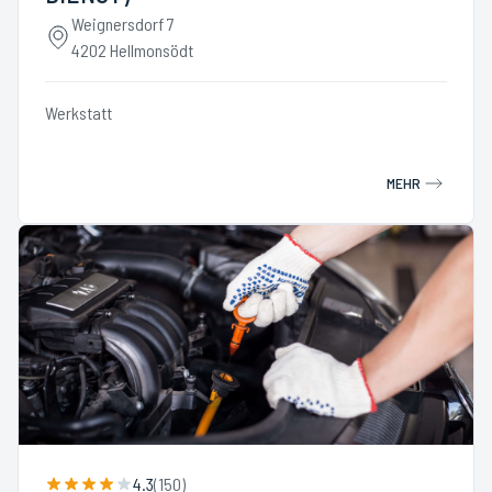
Weignersdorf 7
4202 Hellmonsödt
Werkstatt
MEHR
4.3
(
150
)