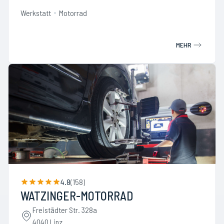
Werkstatt
Motorrad
MEHR
4.8
(
158
)
WATZINGER-MOTORRAD
Freistädter Str. 328a
4040 Linz