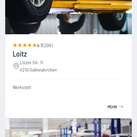
4.7
(
206
)
Loitz
Linzer Str. 11
4210 Gallneukirchen
Werkstatt
MEHR