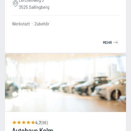
3525 Sallingberg
Werkstatt
Zubehör
MEHR
4.7
(
98
)
Autohaus Kolm