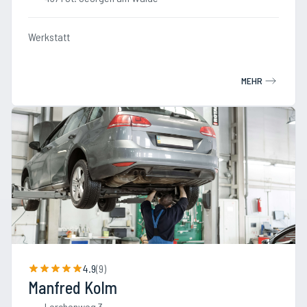
Werkstatt
MEHR
4.9
(
9
)
Manfred Kolm
Lerchenweg 3