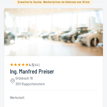
Erweiterte Suche: Werkstätten im Umkreis von 10 km
4.5
(
44
)
Ing. Manfred Preiser
Grünbach 16
3911 Rappottenstein
Werkstatt