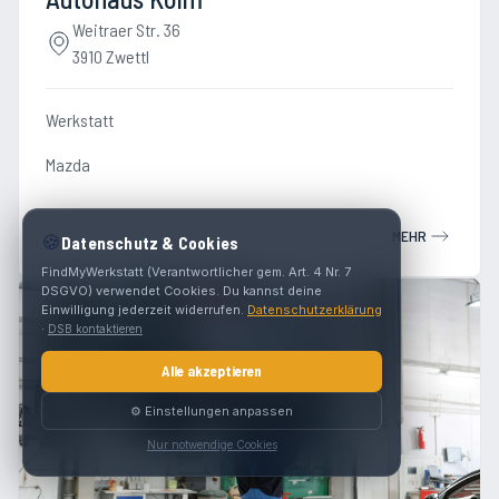
Weitraer Str. 36
3910 Zwettl
Werkstatt
Mazda
MEHR
🍪
Datenschutz & Cookies
FindMyWerkstatt (Verantwortlicher gem. Art. 4 Nr. 7
DSGVO) verwendet Cookies. Du kannst deine
Einwilligung jederzeit widerrufen.
Datenschutzerklärung
·
DSB kontaktieren
Alle akzeptieren
⚙️ Einstellungen anpassen
Nur notwendige Cookies