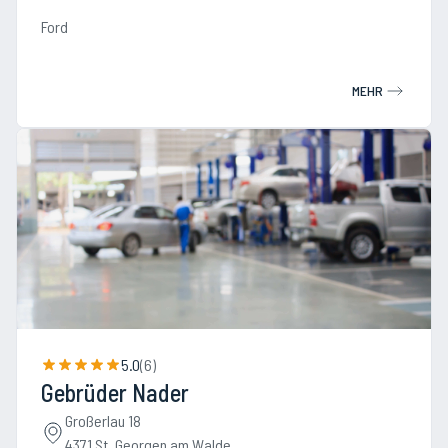
Ford
MEHR
5.0
(
6
)
Gebrüder Nader
Großerlau 18
4371 St. Georgen am Walde