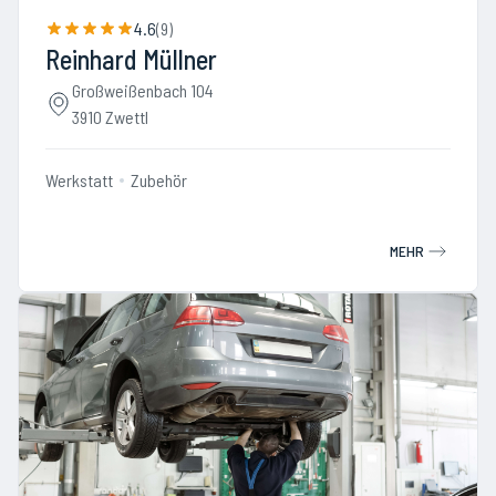
4.6
(
9
)
Reinhard Müllner
Großweißenbach 104
3910 Zwettl
Werkstatt
Zubehör
MEHR