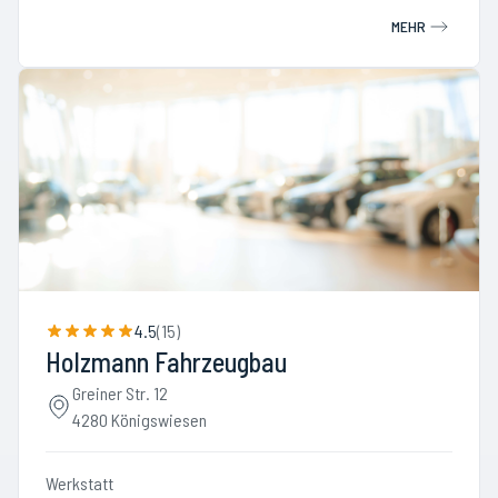
MEHR
4.5
(
15
)
Holzmann Fahrzeugbau
Greiner Str. 12
4280 Königswiesen
Werkstatt