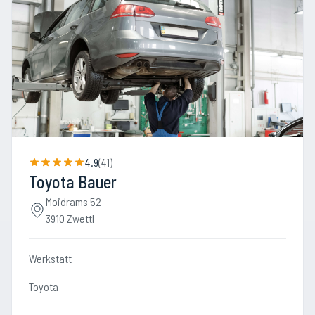
4.9
(
41
)
Toyota Bauer
Moidrams 52
3910 Zwettl
Werkstatt
Toyota