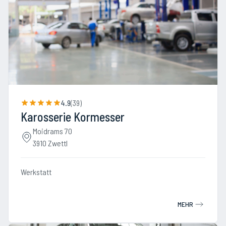
4.9
(
39
)
Karosserie Kormesser
Moidrams 70
3910 Zwettl
Werkstatt
MEHR