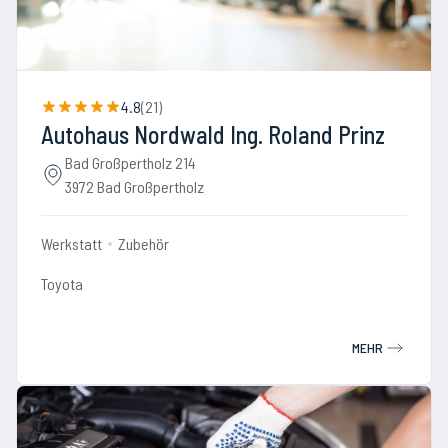
4.8
(
21
)
Autohaus Nordwald Ing. Roland Prinz
Bad Großpertholz 214
3972 Bad Großpertholz
Werkstatt
Zubehör
Toyota
MEHR