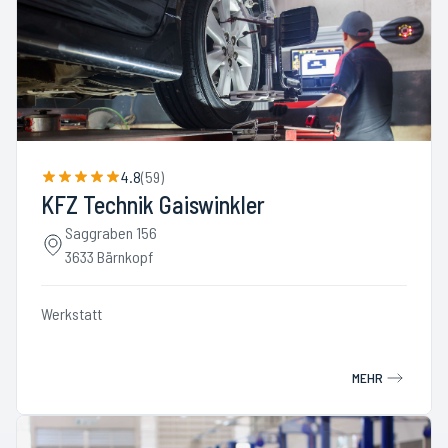
4.8
(
59
)
KFZ Technik Gaiswinkler
Saggraben 156
3633 Bärnkopf
Werkstatt
MEHR