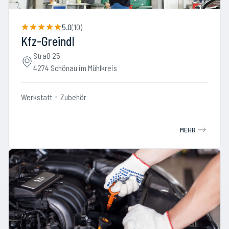
5.0
(
10
)
Kfz-Greindl
Straß 25
4274 Schönau im Mühlkreis
Werkstatt
Zubehör
MEHR