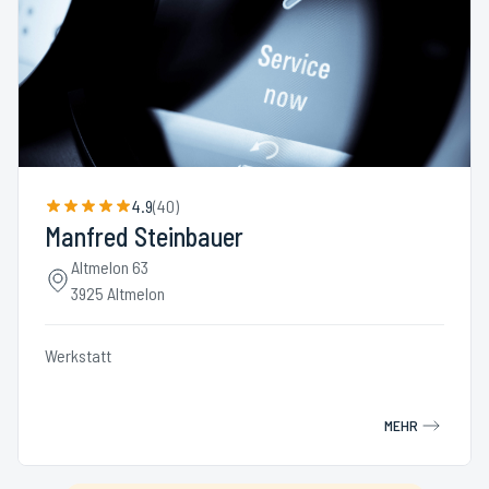
4.9
(
40
)
Manfred Steinbauer
Altmelon 63
3925 Altmelon
Werkstatt
MEHR