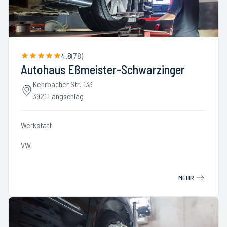
4.8
(
78
)
Autohaus Eßmeister-Schwarzinger
Kehrbacher Str. 133
3921 Langschlag
Werkstatt
VW
MEHR