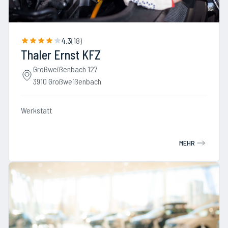
4.3
(
18
)
Thaler Ernst KFZ
Großweißenbach 127
3910 Großweißenbach
Werkstatt
MEHR