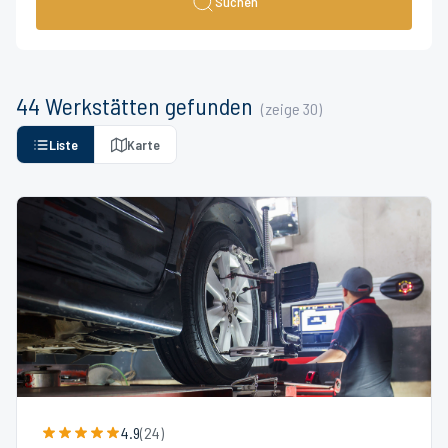
Suchen
44
Werkstätten
gefunden
(zeige
30
)
Liste
Karte
4.9
(
24
)