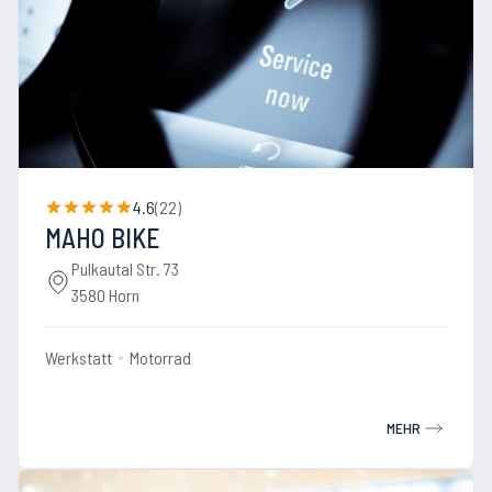
4.6
(
22
)
MAHO BIKE
Pulkautal Str. 73
3580 Horn
Werkstatt
Motorrad
MEHR