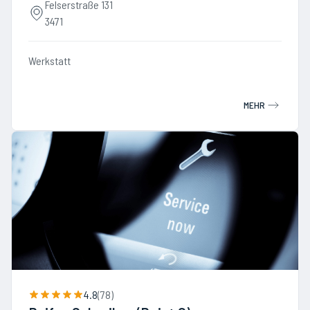
Felserstraße 131
3471
Werkstatt
MEHR
4.8
(
78
)