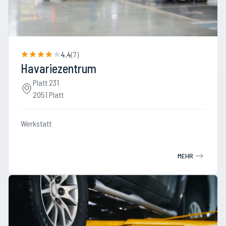
4.4
(
7
)
Havariezentrum
Platt 231
2051 Platt
Werkstatt
MEHR