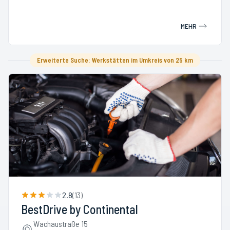
MEHR
Erweiterte Suche: Werkstätten im Umkreis von 25 km
2.8
(
13
)
BestDrive by Continental
Wachaustraße 15