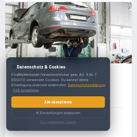
🍪
Datenschutz & Cookies
5.0
(
7
)
FindMyWerkstatt (Verantwortlicher gem. Art. 4 Nr. 7
DSGVO) verwendet Cookies. Du kannst deine
Autohaus Nimmervoll
Einwilligung jederzeit widerrufen.
Datenschutzerklärung
·
DSB kontaktieren
Winzerstraße 1
3701 Großweikersdorf
Alle akzeptieren
⚙️ Einstellungen anpassen
Werkstatt
Nur notwendige Cookies
Toyota