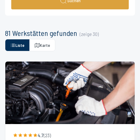
Suchen
81
Werkstätten
gefunden
(zeige
30
)
Liste
Karte
4.7
(
23
)