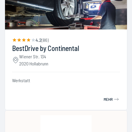
4.2
(
86
)
BestDrive by Continental
Wiener Str. 134
2020 Hollabrunn
Werkstatt
MEHR