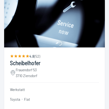
4.8
(
52
)
Scheibelhofer
Frauendorf 53
3710 Ziersdorf
Werkstatt
Toyota
Fiat