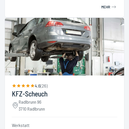
MEHR
4.6
(
26
)
KFZ-Scheuch
Radlbrunn 96
3710 Radlbrunn
Werkstatt