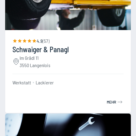
4.9
(
57
)
Schwaiger & Panagl
Im Grädl 11
3550 Langenlois
Werkstatt
Lackierer
MEHR