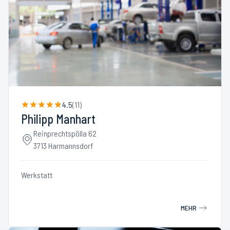
4.5
(
11
)
Philipp Manhart
Reinprechtspölla 62
3713 Harmannsdorf
Werkstatt
MEHR