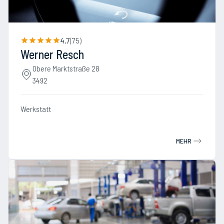
4.7
(
75
)
Werner Resch
Obere Marktstraße 28
3492
Werkstatt
MEHR