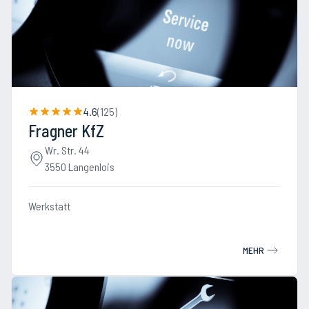
4.6
(
125
)
Fragner KfZ
Wr. Str. 44
3550 Langenlois
Werkstatt
MEHR