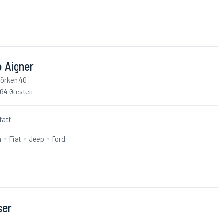
o Aigner
örken 40
64 Gresten
tatt
a
Fiat
Jeep
Ford
ser