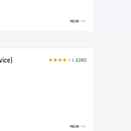
MEHR
vice)
4.3
(
283
)
MEHR