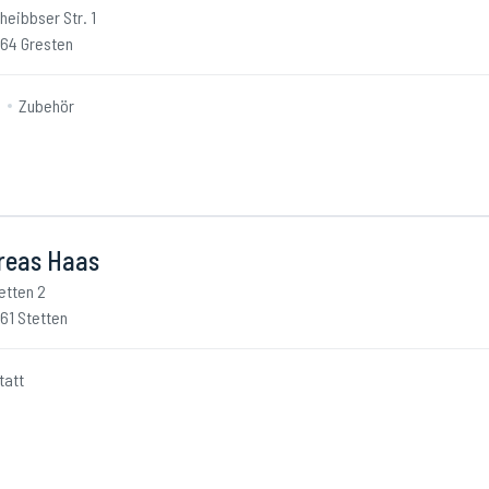
heibbser Str. 1
64 Gresten
n
Zubehör
reas Haas
etten 2
61 Stetten
tatt