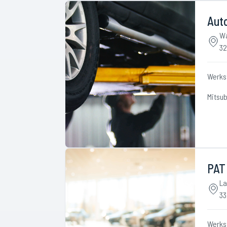
Aut
Wa
32
Werks
Mitsub
PAT
La
33
Werks