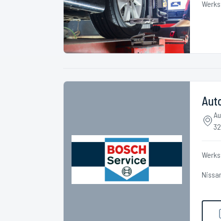
Werks
Aut
Au
32
Werks
Nissa