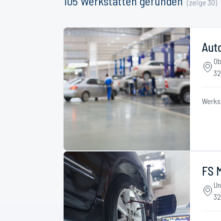
105
Werkstätten
gefunden
(zeige
30
)
Aut
Ob
3
Werks
FS 
Un
3