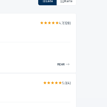
Liste
Karte
4.7
(
128
)
MEHR
5.0
(
4
)