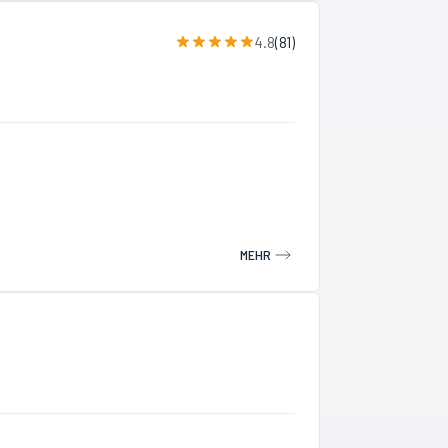
4.8
(
81
)
MEHR