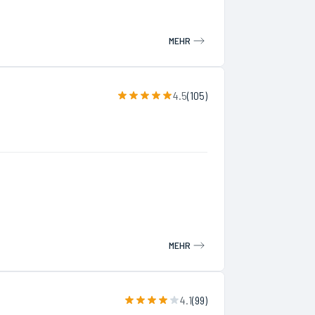
MEHR
4.5
(
105
)
MEHR
4.1
(
99
)