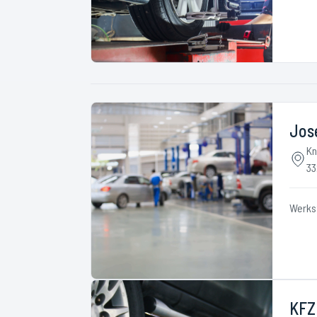
Jos
Kn
33
Werks
KFZ