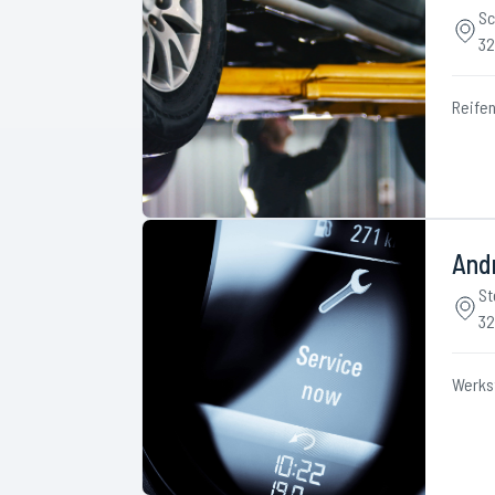
Sc
32
Reife
And
St
32
Werks