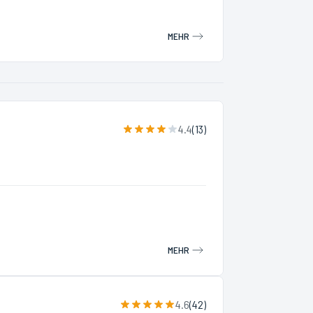
MEHR
4.4
(
13
)
MEHR
4.6
(
42
)