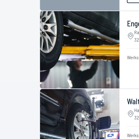
Eng
Ra
32
Werks
Walt
Ha
32
Werks