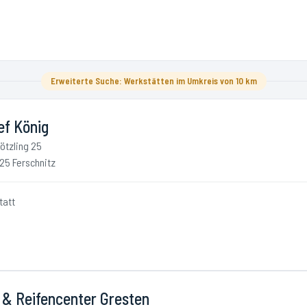
Erweiterte Suche: Werkstätten im Umkreis von 10 km
ef König
ötzling 25
25 Ferschnitz
tatt
 & Reifencenter Gresten