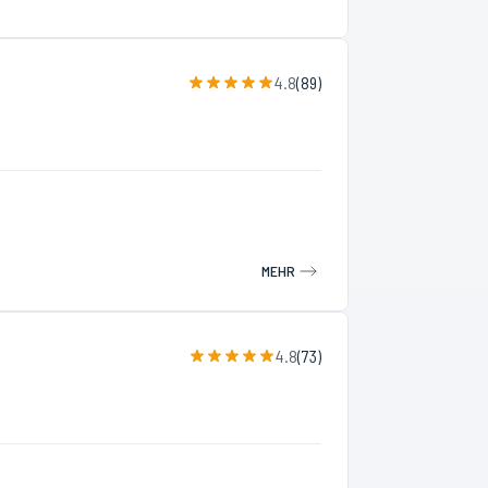
4.8
(
89
)
MEHR
4.8
(
73
)