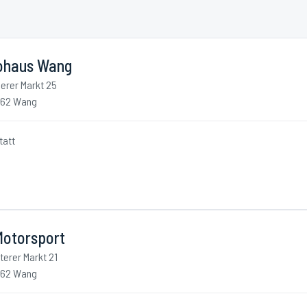
ohaus Wang
erer Markt 25
262 Wang
tatt
Motorsport
terer Markt 21
262 Wang