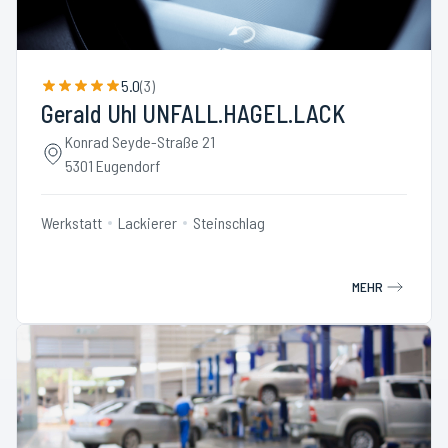
5.0
(
3
)
Gerald Uhl UNFALL.HAGEL.LACK
Konrad Seyde-Straße 21
5301 Eugendorf
Werkstatt
Lackierer
Steinschlag
MEHR