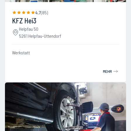
4.7
(
85
)
KFZ Hei3
Helpfau 50
5261 Helpfau-Uttendorf
Werkstatt
MEHR