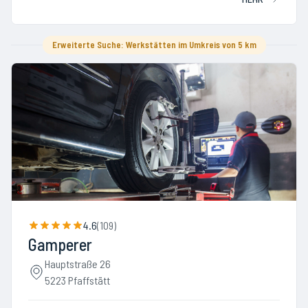
Erweiterte Suche: Werkstätten im Umkreis von 5 km
4.6
(
109
)
Gamperer
Hauptstraße 26
5223 Pfaffstätt