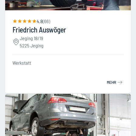
4.8
(
66
)
Friedrich Auswöger
Jeging 18/19
5225 Jeging
Werkstatt
MEHR