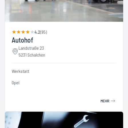
4.2
(
95
)
Autohof
Landstraße 23
5231 Schalchen
Werkstatt
Opel
MEHR