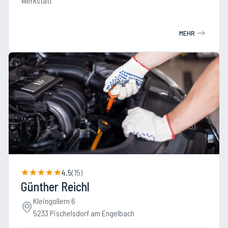
Werkstatt
MEHR
4.5
(
15
)
Günther Reichl
Kleingollern 6
5233 Pischelsdorf am Engelbach