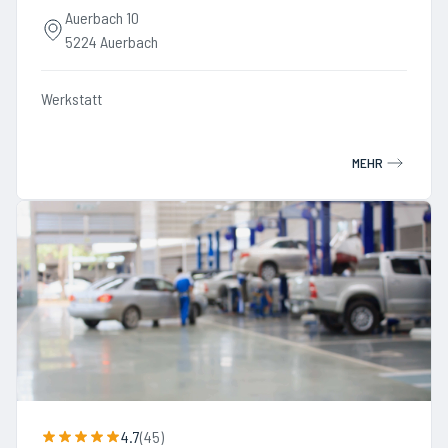
Auerbach 10
5224 Auerbach
Werkstatt
MEHR
4.7
(
45
)