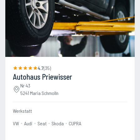
4.7
(
35
)
Autohaus Priewisser
Nr 43
5241 Maria Schmolln
Werkstatt
VW
Audi
Seat
Skoda
CUPRA