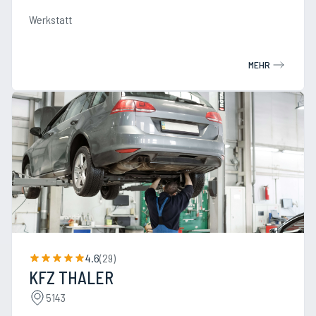
Werkstatt
MEHR
4.6
(
29
)
KFZ THALER
5143