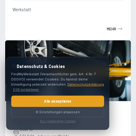
Werkstatt
MEHR
🍪
Datenschutz & Cookies
FindMyWerkstatt (Verantwortlicher gem. Art. 4 Nr. 7
DSGVO) verwendet Cookies. Du kannst deine
Einwilligung jederzeit widerrufen.
Datenschutzerklärung
·
DSB kontaktieren
Alle akzeptieren
5.0
(
12
)
⚙️ Einstellungen anpassen
Georg Feichtenschlager
Nur notwendige Cookies
Dobl 16