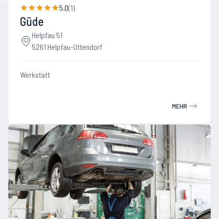
5.0
(
1
)
Güde
Helpfau 51
5261 Helpfau-Uttendorf
Werkstatt
MEHR