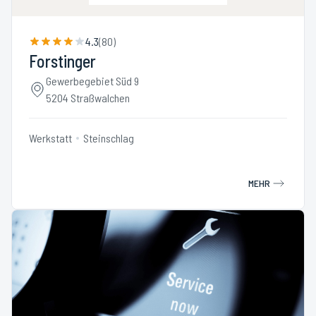
4.3
(
80
)
Forstinger
Gewerbegebiet Süd 9
5204 Straßwalchen
Werkstatt
Steinschlag
MEHR