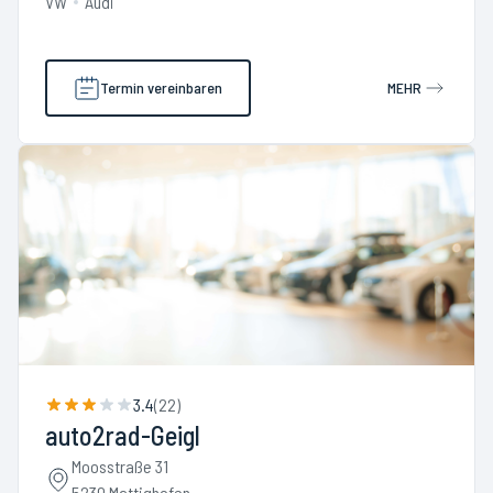
VW
Audi
Termin vereinbaren
MEHR
3.4
(
22
)
auto2rad-Geigl
Moosstraße 31
5230 Mattighofen