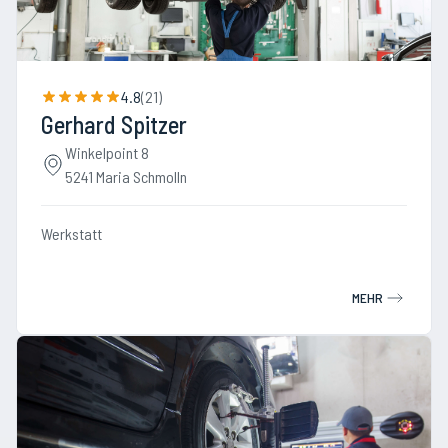
4.8
(
21
)
Gerhard Spitzer
Winkelpoint 8
5241 Maria Schmolln
Werkstatt
MEHR